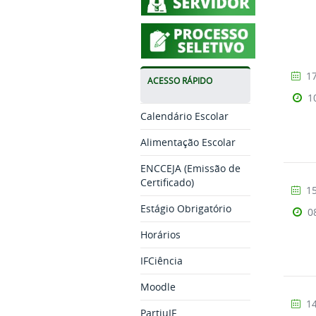
17
ACESSO RÁPIDO
1
Calendário Escolar
Alimentação Escolar
ENCCEJA (Emissão de
Certificado)
15
Estágio Obrigatório
0
Horários
IFCiência
Moodle
14
PartiuIF