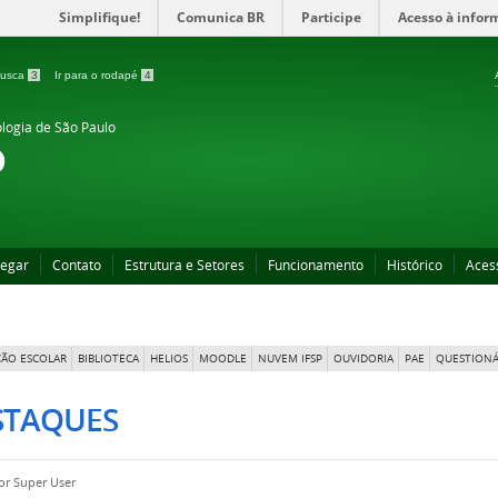
Simplifique!
Comunica BR
Participe
Acesso à infor
 busca
3
Ir para o rodapé
4
ologia de São Paulo
o
egar
Contato
Estrutura e Setores
Funcionamento
Histórico
Aces
ÃO ESCOLAR
BIBLIOTECA
HELIOS
MOODLE
NUVEM IFSP
OUVIDORIA
PAE
QUESTIONÁ
STAQUES
por
Super User