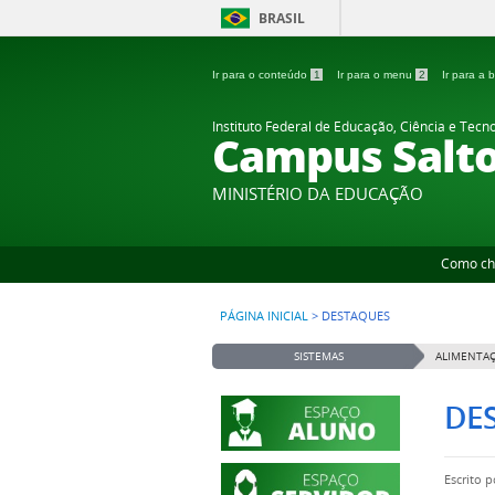
BRASIL
Ir para o conteúdo
1
Ir para o menu
2
Ir para a
Instituto Federal de Educação, Ciência e Tecn
Campus Salt
MINISTÉRIO DA EDUCAÇÃO
Como ch
PÁGINA INICIAL
>
DESTAQUES
SISTEMAS
ALIMENTAÇ
DE
Escrito 