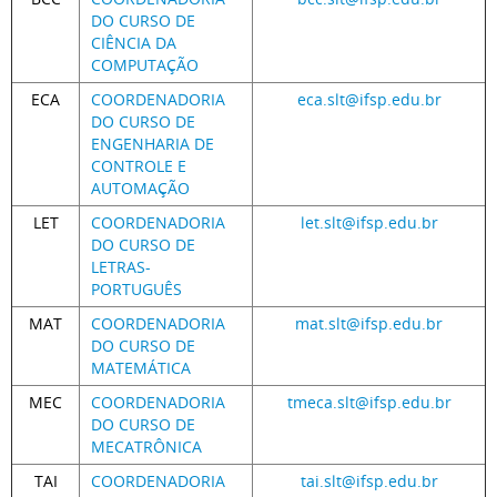
DO CURSO DE
CIÊNCIA DA
COMPUTAÇÃO
ECA
COORDENADORIA
eca.slt@ifsp.edu.br
DO CURSO DE
ENGENHARIA DE
CONTROLE E
AUTOMAÇÃO
LET
COORDENADORIA
let.slt@ifsp.edu.br
DO CURSO DE
LETRAS-
PORTUGUÊS
MAT
COORDENADORIA
mat.slt@ifsp.edu.br
DO CURSO DE
MATEMÁTICA
MEC
COORDENADORIA
tmeca.slt@ifsp.edu.br
DO CURSO DE
MECATRÔNICA
TAI
COORDENADORIA
tai.slt@ifsp.edu.br