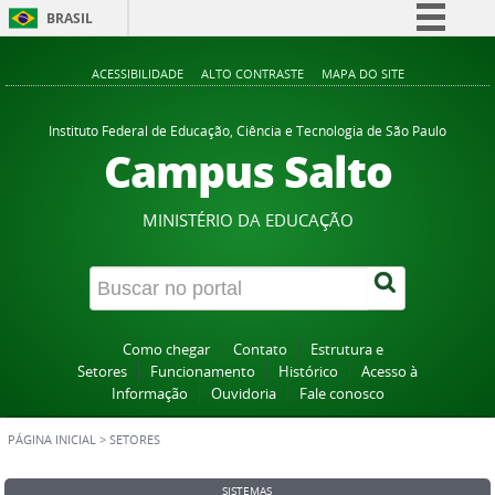
BRASIL
Simplifique!
ACESSIBILIDADE
ALTO CONTRASTE
MAPA DO SITE
Comunica BR
Participe
Instituto Federal de Educação, Ciência e Tecnologia de São Paulo
Campus Salto
Acesso à informação
Legislação
MINISTÉRIO DA EDUCAÇÃO
Canais
Como chegar
Contato
Estrutura e
Setores
Funcionamento
Histórico
Acesso à
Informação
Ouvidoria
Fale conosco
PÁGINA INICIAL
>
SETORES
SISTEMAS