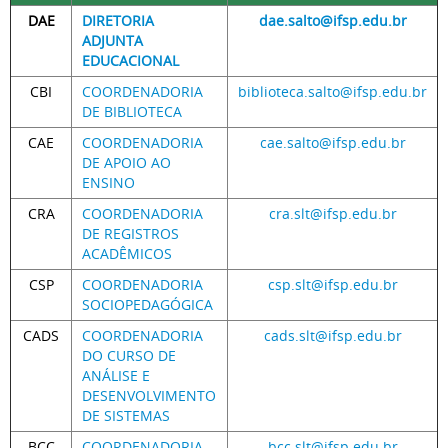
DAE
DIRETORIA
dae.salto@ifsp.edu.br
ADJUNTA
EDUCACIONAL
CBI
COORDENADORIA
biblioteca.salto@ifsp.edu.br
DE BIBLIOTECA
CAE
COORDENADORIA
cae.salto@ifsp.edu.br
DE APOIO AO
ENSINO
CRA
COORDENADORIA
cra.slt@ifsp.edu.br
DE REGISTROS
ACADÊMICOS
CSP
COORDENADORIA
csp.slt@ifsp.edu.br
SOCIOPEDAGÓGICA
CADS
COORDENADORIA
cads.slt@ifsp.edu.br
DO CURSO DE
ANÁLISE E
DESENVOLVIMENTO
DE SISTEMAS
BCC
COORDENADORIA
bcc.slt@ifsp.edu.br