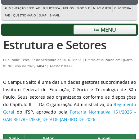
ALIMENTAÇÃO ESCOLAR
BIBLIOTECA
HELIOS
MOODLE
NUVEM IFSP
OUVIDORIA
PAE
QUESTIONÁRIO
SUAP
E-MAIL
MENU
Estrutura e Setores
Publicado: Terça, 27 de Setembro de 2016, 08h53
|
Última atualização em Quarta,
01 de Julho de 2026, 14h47
|
Acessos: 89986
O Campus Salto é uma das unidades gestoras subordinadas ao
Instituto Federal de Educação, Ciência e Tecnologia de São
Paulo. Seus setores são organizados conforme as disposições
do Capítulo II — Da Organização Administrativa, do
Regimento
Geral
do IFSP, aprovado pela
Portaria Normativa 151/2026 -
GAB-RET/RET/IFSP, DE 9 DE JANEIRO DE 2026
Sigla
Setor
E-mail