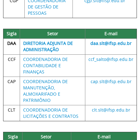
CGP
COORDENADORIA
cgp.slt@ifsp.edu.br
DE GESTÃO DE
PESSOAS
Sigla
Setor
E-mail
DAA
DIRETORIA ADJUNTA DE
daa.slt@ifsp.edu.br
ADMINISTRAÇÃO
CCF
COORDENADORIA DE
ccf_salto@ifsp.edu.br
CONTABILIDADE E
FINANÇAS
CAP
COORDENADORIA DE
cap.slt@ifsp.edu.br
MANUTENÇÃO,
ALMOXARIFADO E
PATRIMÔNIO
CLT
COORDENADORIA DE
clt.slt@ifsp.edu.br
LICITAÇÕES E CONTRATOS
Sigla
Setor
E-mail