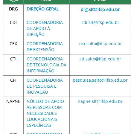
DRG
DIREÇÃO GERAL
drg.slt@ifsp.edu.br
CDI
COORDENADORIA
cdi.slt@ifsp.edu.br
DE APOIO À
DIREÇÃO
CEX
COORDENADORIA
cex.salto@ifsp.edu.br
DE EXTENSÃO
CTI
COORDENADORIA
cti.salto@ifsp.edu.br
DE TECNOLOGIA DA
INFORMAÇÃO
CPI
COORDENADORIA
pesquisa.salto@ifsp.edu.br
DE PESQUISA E
INOVAÇÃO
NAPNE
NÚCLEO DE APOIO
napne.slt@ifsp.edu.br
ÀS PESSOAS COM
NECESSIDADES
EDUCACIONAIS
ESPECÍFICAS