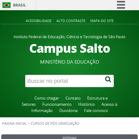
BRASIL
Simplifique!
ACESSIBILIDADE
ALTO CONTRASTE
MAPA DO SITE
Comunica BR
Participe
Instituto Federal de Educação, Ciência e Tecnologia de São Paulo
Campus Salto
Acesso à informação
Legislação
MINISTÉRIO DA EDUCAÇÃO
Canais
Como chegar
Contato
Estrutura e
Setores
Funcionamento
Histórico
Acesso à
Informação
Ouvidoria
Fale conosco
PÁGINA INICIAL
>
CURSOS DE PÓS-GRADUAÇÃO
SISTEMAS