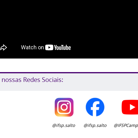
 nossas Redes Sociais:
@ifsp.salto
@ifsp.salto
@IFSPCampu