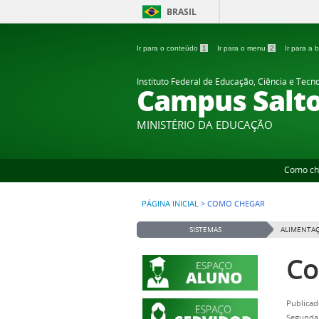
BRASIL
Ir para o conteúdo
1
Ir para o menu
2
Ir para a
Instituto Federal de Educação, Ciência e Tecn
Campus Salt
MINISTÉRIO DA EDUCAÇÃO
Como ch
PÁGINA INICIAL
>
COMO CHEGAR
SISTEMAS
ALIMENTAÇ
Co
Publicad
Segunda,