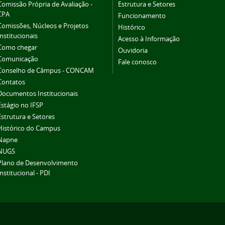
Comissão Própria de Avaliação -
Estrutura e Setores
CPA
Funcionamento
Comissões, Núcleos e Projetos
Histórico
Institucionais
Acesso à Informação
Como chegar
Ouvidoria
Comunicação
Fale conosco
Conselho de Câmpus - CONCAM
Contatos
Documentos Institucionais
Estágio no IFSP
Estrutura e Setores
Histórico do Campus
Napne
NUGS
Plano de Desenvolvimento
Institucional - PDI