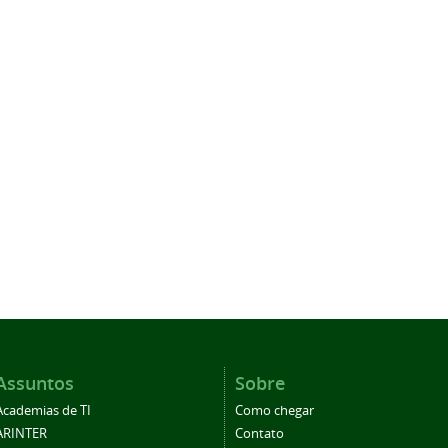
Assuntos
Sobre
Academias de TI
Como chegar
ARINTER
Contato