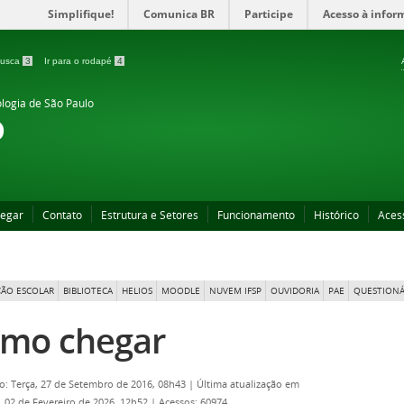
Simplifique!
Comunica BR
Participe
Acesso à infor
 busca
3
Ir para o rodapé
4
ologia de São Paulo
o
egar
Contato
Estrutura e Setores
Funcionamento
Histórico
Aces
ÃO ESCOLAR
BIBLIOTECA
HELIOS
MOODLE
NUVEM IFSP
OUVIDORIA
PAE
QUESTIONÁ
mo chegar
o: Terça, 27 de Setembro de 2016, 08h43
|
Última atualização em
 02 de Fevereiro de 2026, 12h52
|
Acessos: 60974