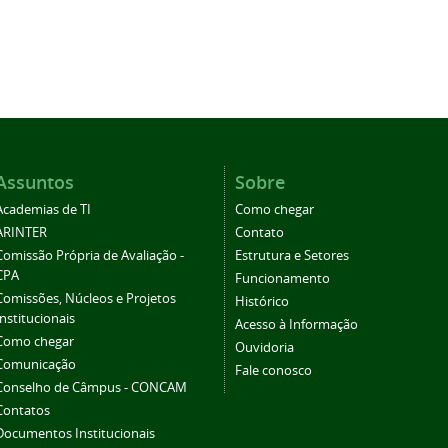
Assuntos
Sobre
Academias de TI
Como chegar
ARINTER
Contato
Comissão Própria de Avaliação -
Estrutura e Setores
CPA
Funcionamento
Comissões, Núcleos e Projetos
Histórico
Institucionais
Acesso à Informação
Como chegar
Ouvidoria
Comunicação
Fale conosco
Conselho de Câmpus - CONCAM
Contatos
Documentos Institucionais