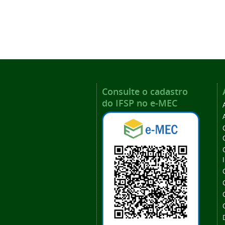
Consulte o cadastro
do IFSP no e-MEC