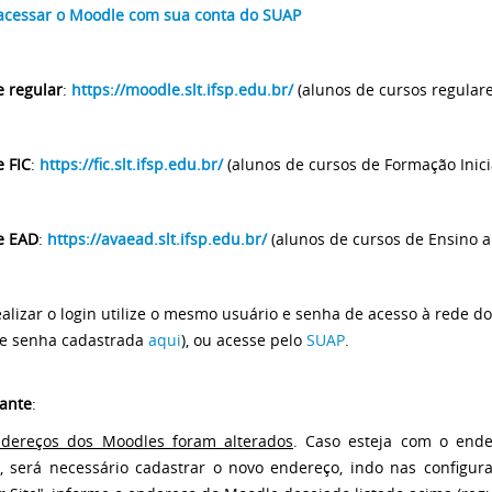
cessar o Moodle com sua conta do SUAP
 regular
:
https://moodle.slt.ifsp.edu.br/
(alunos de cursos regulare
 FIC
:
https://fic.slt.ifsp.edu.br/
(alunos de cursos de Formação Inici
e EAD
:
https://avaead.slt.ifsp.edu.br/
(alunos de cursos de Ensino a
ealizar o login utilize o mesmo usuário e senha de acesso à rede d
 e senha cadastrada
aqui
), ou acesse pelo
SUAP
.
ante
:
dereços dos Moodles foram alterados
. Caso esteja com o ende
r, será necessário cadastrar o novo endereço, indo nas configu