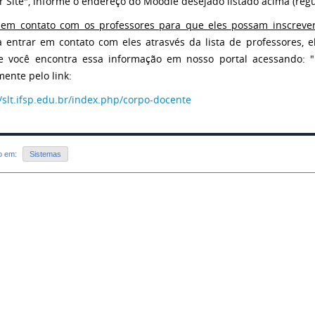
 Site", informe o endereço do Moodle desejado listado acima (regul
 em contato com os professores para que eles possam inscrever
a entrar em contato com eles atrasvés da lista de professores
e você encontra essa informação em nosso portal acessando: 
mente pelo link:
//slt.ifsp.edu.br/index.php/corpo-docente
do em:
Sistemas