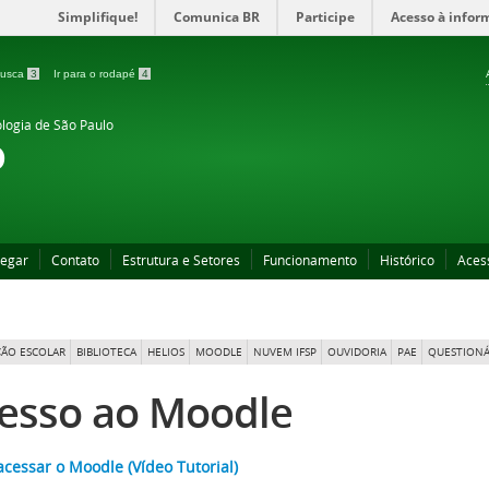
Simplifique!
Comunica BR
Participe
Acesso à infor
 busca
3
Ir para o rodapé
4
ologia de São Paulo
o
egar
Contato
Estrutura e Setores
Funcionamento
Histórico
Aces
ÃO ESCOLAR
BIBLIOTECA
HELIOS
MOODLE
NUVEM IFSP
OUVIDORIA
PAE
QUESTIONÁ
esso ao Moodle
cessar o Moodle (Vídeo Tutorial)