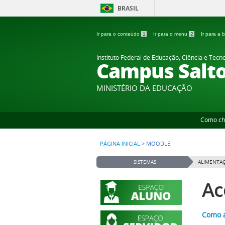
BRASIL
Ir para o conteúdo
1
Ir para o menu
2
Ir para a
Instituto Federal de Educação, Ciência e Tecn
Campus Salt
MINISTÉRIO DA EDUCAÇÃO
Como ch
PÁGINA INICIAL
>
MOODLE
SISTEMAS
ALIMENTAÇ
Ac
Como a