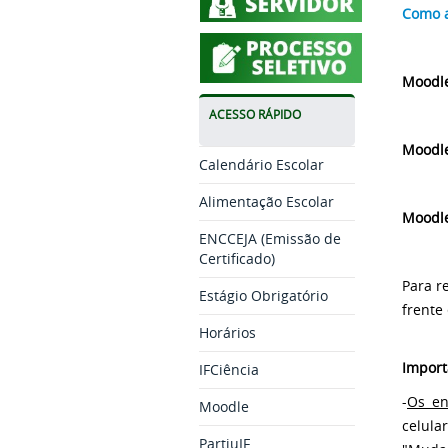
Como a
Moodle
ACESSO RÁPIDO
Moodle
Calendário Escolar
Alimentação Escolar
Moodl
ENCCEJA (Emissão de
Certificado)
Para r
Estágio Obrigatório
frente
Horários
Import
IFCiência
-
Os en
Moodle
celula
PartiuIF