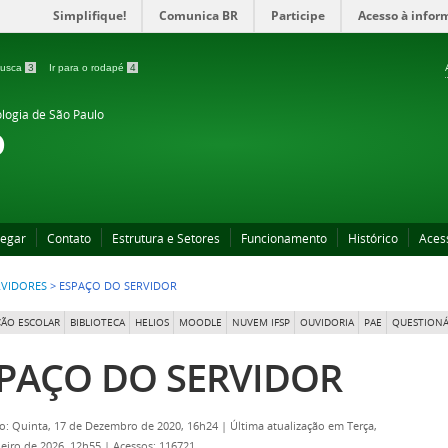
Simplifique!
Comunica BR
Participe
Acesso à infor
 busca
3
Ir para o rodapé
4
ologia de São Paulo
o
egar
Contato
Estrutura e Setores
Funcionamento
Histórico
Aces
RVIDORES
>
ESPAÇO DO SERVIDOR
ÃO ESCOLAR
BIBLIOTECA
HELIOS
MOODLE
NUVEM IFSP
OUVIDORIA
PAE
QUESTIONÁ
PAÇO DO SERVIDOR
o: Quinta, 17 de Dezembro de 2020, 16h24
|
Última atualização em Terça,
neiro de 2026, 12h55
|
Acessos: 116721