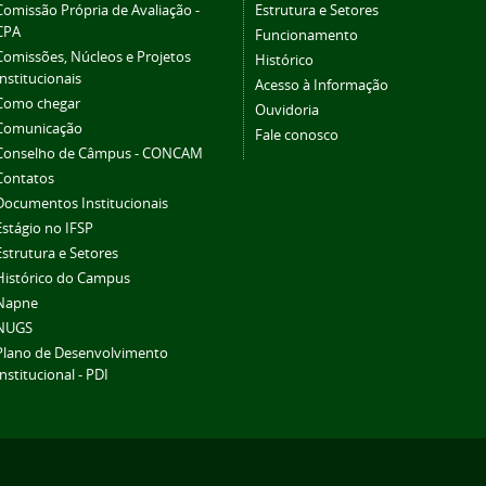
Comissão Própria de Avaliação -
Estrutura e Setores
CPA
Funcionamento
Comissões, Núcleos e Projetos
Histórico
Institucionais
Acesso à Informação
Como chegar
Ouvidoria
Comunicação
Fale conosco
Conselho de Câmpus - CONCAM
Contatos
Documentos Institucionais
Estágio no IFSP
Estrutura e Setores
Histórico do Campus
Napne
NUGS
Plano de Desenvolvimento
Institucional - PDI