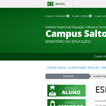
BRASIL
Ir para o conteúdo
1
Ir para o menu
2
Ir para a
Instituto Federal de Educação, Ciência e Tecn
Campus Salt
MINISTÉRIO DA EDUCAÇÃO
Como ch
PÁGINA INICIAL
>
ALIMENTAÇÃO ESCOLAR
>
SE
SISTEMAS
ALIMENTAÇ
ES
Publicad
27 de Ja