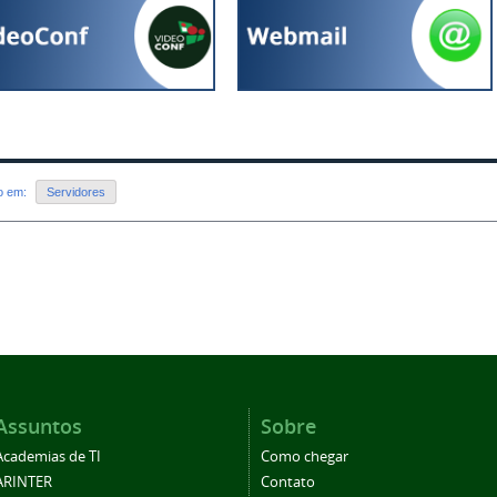
do em:
Servidores
Assuntos
Sobre
Academias de TI
Como chegar
ARINTER
Contato