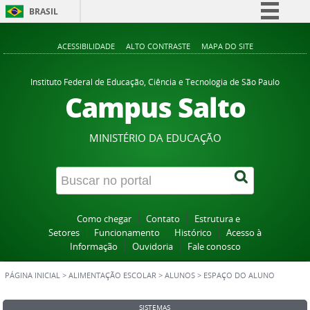
BRASIL
Simplifique!
ACESSIBILIDADE
ALTO CONTRASTE
MAPA DO SITE
Comunica BR
Participe
Instituto Federal de Educação, Ciência e Tecnologia de São Paulo
Campus Salto
Acesso à informação
Legislação
MINISTÉRIO DA EDUCAÇÃO
Canais
Como chegar
Contato
Estrutura e
Setores
Funcionamento
Histórico
Acesso à
Informação
Ouvidoria
Fale conosco
PÁGINA INICIAL
>
ALIMENTAÇÃO ESCOLAR
>
ALUNOS
>
ESPAÇO DO ALUNO
SISTEMAS