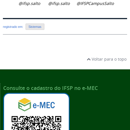
@ifsp.salto
@ifsp.salto
@IFSPCampusSalto
registrado em:
Sistemas
Voltar para o topo
Consulte o cadastro do IFSP no e-MEC