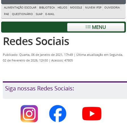
ALIMENTAÇÃO ESCOLAR
BIBLIOTECA
HELIOS
MOODLE
NUVEM IFSP
OUVIDORIA
PAE
QUESTIONÁRIO
SUAP
E-MAIL
MENU
Redes Sociais
Publicado: Quarta, 06 de Janeiro de 2021, 17h49
|
Última atualização em Segunda,
02 de Fevereiro de 2026, 12h50
|
Acessos: 47805
Siga nossas Redes Sociais: