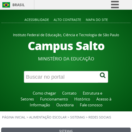
BRASIL
Simplifique!
ACESSIBILIDADE
ALTO CONTRASTE
MAPA DO SITE
Comunica BR
Participe
Instituto Federal de Educação, Ciência e Tecnologia de São Paulo
Campus Salto
Acesso à informação
Legislação
MINISTÉRIO DA EDUCAÇÃO
Canais
Como chegar
Contato
Estrutura e
Setores
Funcionamento
Histórico
Acesso à
Informação
Ouvidoria
Fale conosco
PÁGINA INICIAL
>
ALIMENTAÇÃO ESCOLAR
>
SISTEMAS
>
REDES SOCIAIS
SISTEMAS