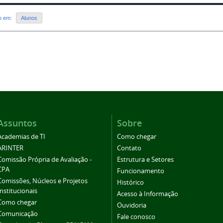
do em:
Alunos
Assuntos
Sobre
Academias de TI
Como chegar
ARINTER
Contato
Comissão Própria de Avaliação -
Estrutura e Setores
CPA
Funcionamento
Comissões, Núcleos e Projetos
Histórico
Institucionais
Acesso à Informação
Como chegar
Ouvidoria
Comunicação
Fale conosco