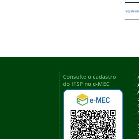
registra
Consulte o cadastro
do IFSP no e-MEC