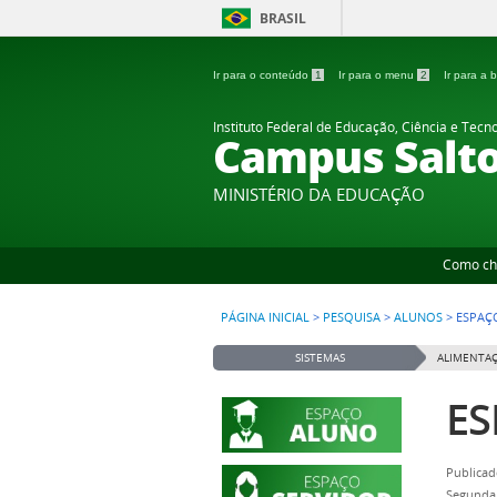
BRASIL
Ir para o conteúdo
1
Ir para o menu
2
Ir para a
Instituto Federal de Educação, Ciência e Tecn
Campus Salt
MINISTÉRIO DA EDUCAÇÃO
Como ch
PÁGINA INICIAL
>
PESQUISA
>
ALUNOS
>
ESPAÇ
SISTEMAS
ALIMENTAÇ
ES
Publicad
Segunda,