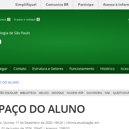
Simplifique!
Comunica BR
Participe
Acesso à infor
 busca
3
Ir para o rodapé
4
ologia de São Paulo
o
egar
Contato
Estrutura e Setores
Funcionamento
Histórico
Aces
O DO ALUNO
ÃO ESCOLAR
BIBLIOTECA
HELIOS
MOODLE
NUVEM IFSP
OUVIDORIA
PAE
QUESTIONÁ
PAÇO DO ALUNO
o: Quinta, 17 de Dezembro de 2020, 16h24
|
Última atualização em
 01 de Junho de 2026, 20h47
|
Acessos: 239010