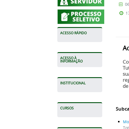
06
1
ACESSO RÁPIDO
A
ACESSO À
Co
INFORMAÇÃO
Tu
su
re
INSTITUCIONAL
de
Subca
CURSOS
Mo
Tot