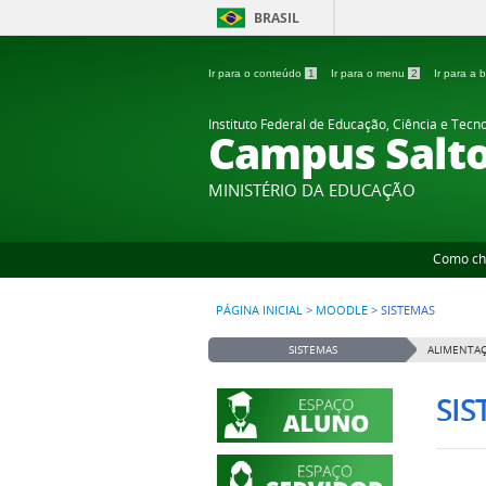
BRASIL
Ir para o conteúdo
1
Ir para o menu
2
Ir para a
Instituto Federal de Educação, Ciência e Tecn
Campus Salt
MINISTÉRIO DA EDUCAÇÃO
Como ch
PÁGINA INICIAL
>
MOODLE
>
SISTEMAS
SISTEMAS
ALIMENTAÇ
SI