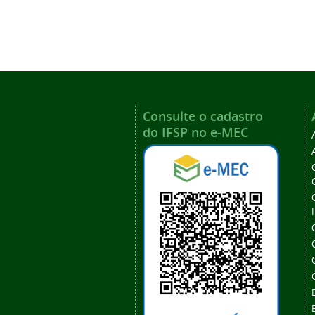
Consulte o cadastro
do IFSP no e-MEC