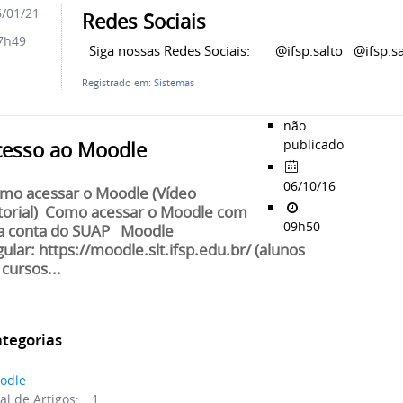
/01/21
Redes Sociais
7h49
Siga nossas Redes Sociais: @ifsp.salto @ifsp.s
Registrado em:
Sistemas
não
publicado
cesso ao Moodle
06/10/16
mo acessar o Moodle (Vídeo
torial) Como acessar o Moodle com
09h50
a conta do SUAP Moodle
gular: https://moodle.slt.ifsp.edu.br/ (alunos
 cursos...
tegorias
odle
al de Artigos:
1