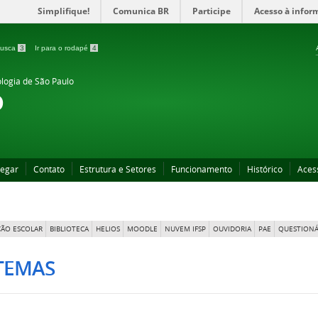
Simplifique!
Comunica BR
Participe
Acesso à infor
 busca
3
Ir para o rodapé
4
ologia de São Paulo
o
egar
Contato
Estrutura e Setores
Funcionamento
Histórico
Aces
ÃO ESCOLAR
BIBLIOTECA
HELIOS
MOODLE
NUVEM IFSP
OUVIDORIA
PAE
QUESTIONÁ
STEMAS