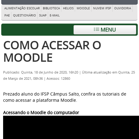
ALIMENTAÇÃO ESCOLAR
BIBLIOTECA
HELIOS
MOODLE
NUVEM IFSP
OUVIDORIA
PAE
QUESTIONÁRIO
SUAP
E-MAIL
MENU
COMO ACESSAR O
MOODLE
Publicado: Quinta, 18 de Junho de 2020, 16h20
|
Última atualização em Quinta, 25
de Março de 2021, 08h36
|
Acessos: 12860
Prezado aluno do IFSP Câmpus Salto, confira os tutoriais de
como acessar a plataforma Moodle.
Acessando o Moodle do computador