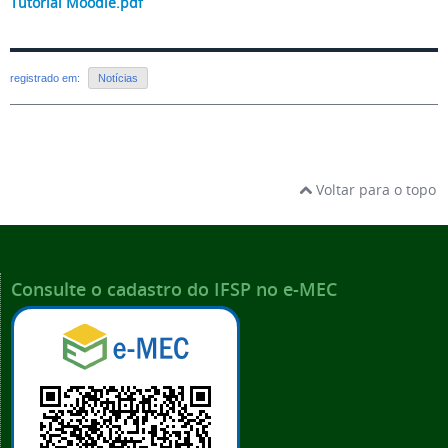
Tutorial Moodle.pdf
registrado em:
Notícias
Voltar para o topo
Consulte o cadastro do IFSP no e-MEC