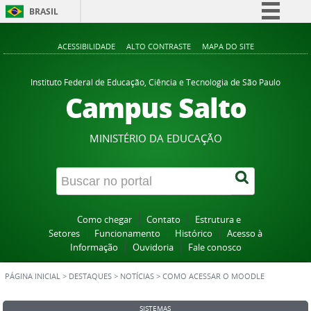
BRASIL
Simplifique!
ACESSIBILIDADE
ALTO CONTRASTE
MAPA DO SITE
Comunica BR
Participe
Instituto Federal de Educação, Ciência e Tecnologia de São Paulo
Campus Salto
Acesso à informação
Legislação
MINISTÉRIO DA EDUCAÇÃO
Canais
Como chegar
Contato
Estrutura e
Setores
Funcionamento
Histórico
Acesso à
Informação
Ouvidoria
Fale conosco
PÁGINA INICIAL
>
DESTAQUES
>
NOTÍCIAS
>
COMO ACESSAR O MOODLE
SISTEMAS