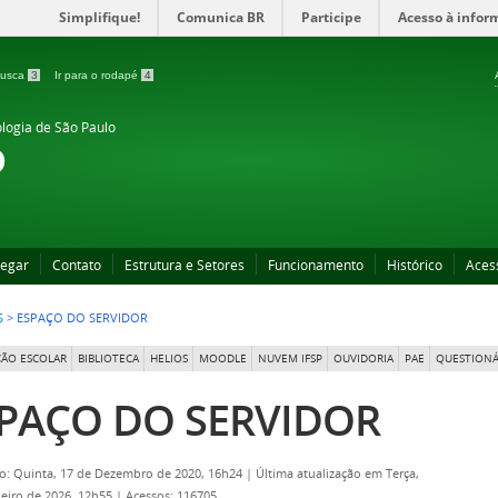
Simplifique!
Comunica BR
Participe
Acesso à infor
 busca
3
Ir para o rodapé
4
ologia de São Paulo
o
egar
Contato
Estrutura e Setores
Funcionamento
Histórico
Aces
S
>
ESPAÇO DO SERVIDOR
ÃO ESCOLAR
BIBLIOTECA
HELIOS
MOODLE
NUVEM IFSP
OUVIDORIA
PAE
QUESTIONÁ
PAÇO DO SERVIDOR
o: Quinta, 17 de Dezembro de 2020, 16h24
|
Última atualização em Terça,
neiro de 2026, 12h55
|
Acessos: 116705