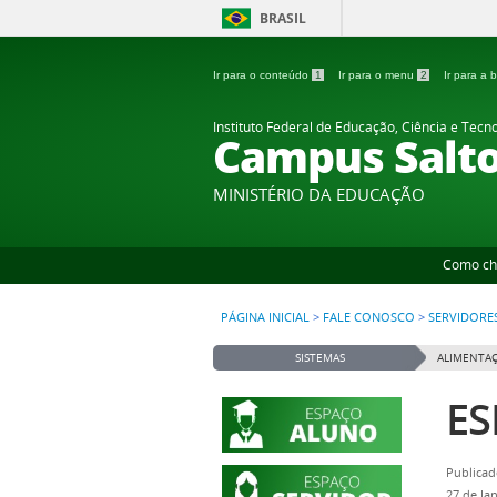
BRASIL
Ir para o conteúdo
1
Ir para o menu
2
Ir para a
Instituto Federal de Educação, Ciência e Tecn
Campus Salt
MINISTÉRIO DA EDUCAÇÃO
Como ch
PÁGINA INICIAL
>
FALE CONOSCO
>
SERVIDORE
SISTEMAS
ALIMENTAÇ
ES
Publicad
27 de Ja