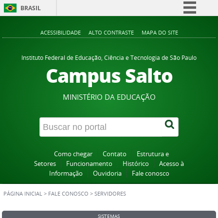
BRASIL
Simplifique!
ACESSIBILIDADE
ALTO CONTRASTE
MAPA DO SITE
Comunica BR
Participe
Instituto Federal de Educação, Ciência e Tecnologia de São Paulo
Campus Salto
Acesso à informação
Legislação
MINISTÉRIO DA EDUCAÇÃO
Canais
Como chegar
Contato
Estrutura e
Setores
Funcionamento
Histórico
Acesso à
Informação
Ouvidoria
Fale conosco
PÁGINA INICIAL
>
FALE CONOSCO
>
SERVIDORES
SISTEMAS