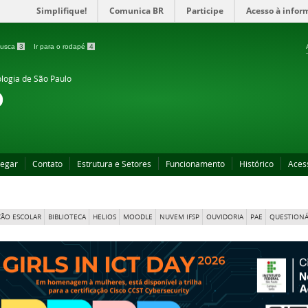
Simplifique!
Comunica BR
Participe
Acesso à infor
 busca
3
Ir para o rodapé
4
ologia de São Paulo
o
egar
Contato
Estrutura e Setores
Funcionamento
Histórico
Aces
ÃO ESCOLAR
BIBLIOTECA
HELIOS
MOODLE
NUVEM IFSP
OUVIDORIA
PAE
QUESTIONÁ