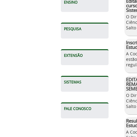
Edit
ENSINO
curs
Siste
O Dir
Ciênc
Salto
PESQUISA
Inscr
Estud
A Co
EXTENSÃO
estão
regul
EDIT
SISTEMAS
REMA
SEME
O Dir
Ciênc
Salto
FALE CONOSCO
Resul
Estud
A Co