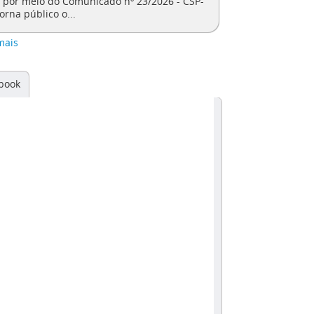
, por meio do Comunicado nº 23/2026 - CSP-
torna público o...
mais
book