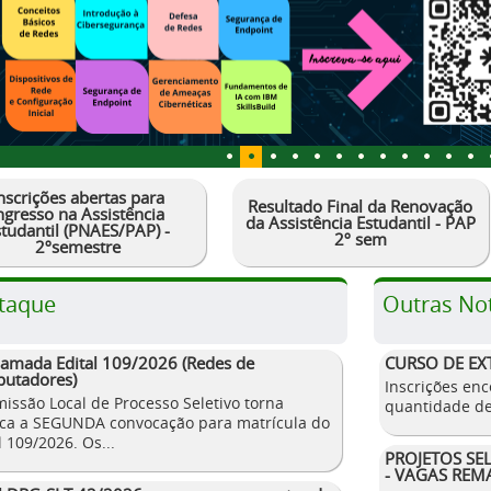
nscrições abertas para
Resultado Final da Renovação
ngresso na Assistência
da Assistência Estudantil - PAP
studantil (PNAES/PAP) -
2º sem
2ºsemestre
taque
Outras Not
hamada Edital 109/2026 (Redes de
CURSO DE EX
utadores)
Inscrições enc
issão Local de Processo Seletivo torna
quantidade de
ica a SEGUNDA convocação para matrícula do
l 109/2026. Os...
PROJETOS SE
- VAGAS REM