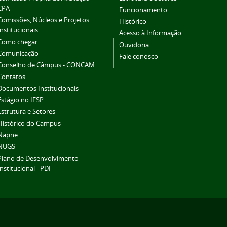
CPA
Funcionamento
Comissões, Núcleos e Projetos
Histórico
Institucionais
Acesso à Informação
Como chegar
Ouvidoria
Comunicação
Fale conosco
Conselho de Câmpus - CONCAM
Contatos
Documentos Institucionais
Estágio no IFSP
Estrutura e Setores
Histórico do Campus
Napne
NUGS
Plano de Desenvolvimento
Institucional - PDI