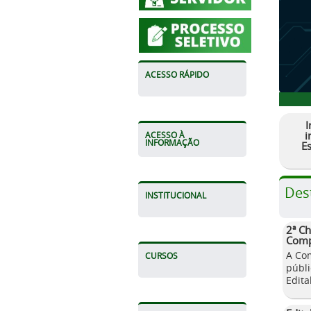
ACESSO RÁPIDO
I
i
ACESSO À
INFORMAÇÃO
E
Des
INSTITUCIONAL
2ª C
Comp
A Com
CURSOS
públ
Edita