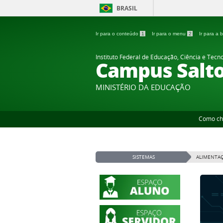
BRASIL
Ir para o conteúdo
1
Ir para o menu
2
Ir para a
Instituto Federal de Educação, Ciência e Tecn
Campus Salt
MINISTÉRIO DA EDUCAÇÃO
Como ch
SISTEMAS
ALIMENTAÇ