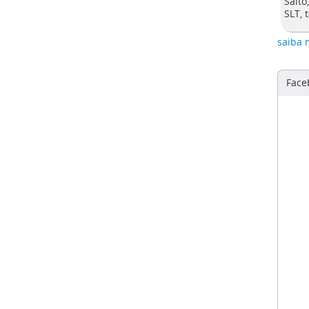
Salto
SLT, 
saiba 
Face