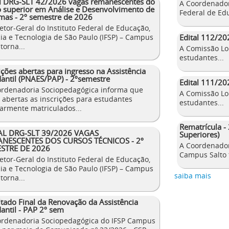
al DRG-SLT 42/2026 vagas remanescentes do
A Coordenador
o superior em Análise e Desenvolvimento de
Federal de Edu
mas - 2º semestre de 2026
etor-Geral do Instituto Federal de Educação,
Edital 112/20
ia e Tecnologia de São Paulo (IFSP) – Campus
 torna...
A Comissão Lo
estudantes...
ições abertas para ingresso na Assistência
antil (PNAES/PAP) - 2ºsemestre
Edital 111/202
ordenadoria Sociopedagógica informa que
A Comissão Lo
 abertas as inscrições para estudantes
estudantes...
armente matriculados...
Rematrícula -
AL DRG-SLT 39/2026 VAGAS
Superiores)
NESCENTES DOS CURSOS TÉCNICOS - 2º
A Coordenador
STRE DE 2026
Campus Salto t
etor-Geral do Instituto Federal de Educação,
ia e Tecnologia de São Paulo (IFSP) – Campus
saiba mais
 torna...
tado Final da Renovação da Assistência
antil - PAP 2º sem
ordenadoria Sociopedagógica do IFSP Campus