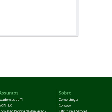
Assuntos
Sobre
Academias de TI
Como chegar
ARINTER
Contato
Comissão Própria de Avaliação -
Estrutura e Setores