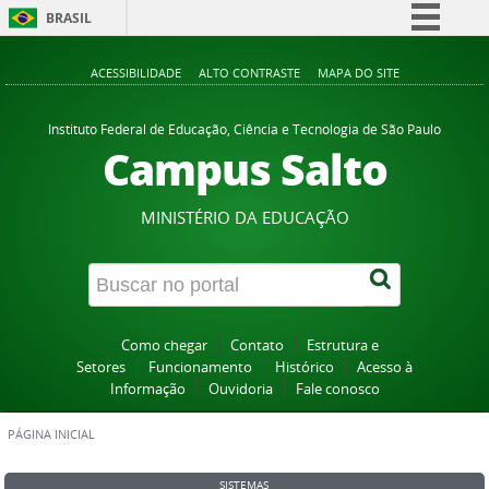
BRASIL
Simplifique!
ACESSIBILIDADE
ALTO CONTRASTE
MAPA DO SITE
Comunica BR
Participe
Instituto Federal de Educação, Ciência e Tecnologia de São Paulo
Campus Salto
Acesso à informação
Legislação
MINISTÉRIO DA EDUCAÇÃO
Canais
Como chegar
Contato
Estrutura e
Setores
Funcionamento
Histórico
Acesso à
Informação
Ouvidoria
Fale conosco
PÁGINA INICIAL
SISTEMAS