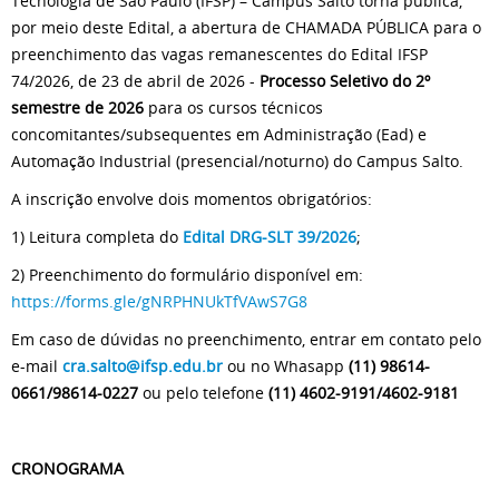
Tecnologia de São Paulo (IFSP) – Campus Salto torna pública,
por meio deste Edital, a abertura de CHAMADA PÚBLICA para o
preenchimento das vagas remanescentes do Edital IFSP
74/2026, de 23 de abril de 2026 -
Processo Seletivo do 2º
semestre de 2026
para os cursos técnicos
concomitantes/subsequentes em Administração (Ead) e
Automação Industrial (presencial/noturno) do Campus Salto.
A inscrição envolve dois momentos obrigatórios:
1) Leitura completa do
Edital DRG-SLT 39/2026
;
2) Preenchimento do formulário disponível em:
https://forms.gle/gNRPHNUkTfVAwS7G8
Em caso de dúvidas no preenchimento, entrar em contato pelo
e-mail
cra.salto@ifsp.edu.br
ou no Whasapp
(11) 98614-
0661/98614-0227
ou pelo telefone
(11) 4602-9191/4602-9181
CRONOGRAMA