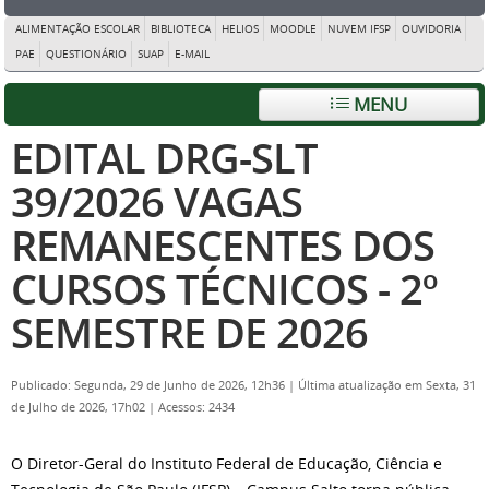
ALIMENTAÇÃO ESCOLAR
BIBLIOTECA
HELIOS
MOODLE
NUVEM IFSP
OUVIDORIA
PAE
QUESTIONÁRIO
SUAP
E-MAIL
MENU
EDITAL DRG-SLT
39/2026 VAGAS
REMANESCENTES DOS
CURSOS TÉCNICOS - 2º
SEMESTRE DE 2026
Publicado: Segunda, 29 de Junho de 2026, 12h36
|
Última atualização em Sexta, 31
de Julho de 2026, 17h02
|
Acessos: 2434
O Diretor-Geral do Instituto Federal de Educação, Ciência e