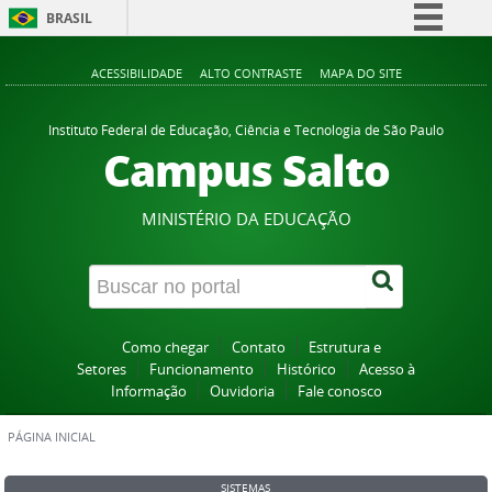
BRASIL
Simplifique!
ACESSIBILIDADE
ALTO CONTRASTE
MAPA DO SITE
Comunica BR
Participe
Instituto Federal de Educação, Ciência e Tecnologia de São Paulo
Campus Salto
Acesso à informação
Legislação
MINISTÉRIO DA EDUCAÇÃO
Canais
Como chegar
Contato
Estrutura e
Setores
Funcionamento
Histórico
Acesso à
Informação
Ouvidoria
Fale conosco
PÁGINA INICIAL
SISTEMAS