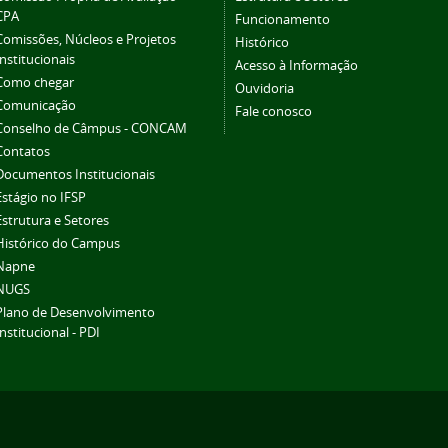
CPA
Funcionamento
Comissões, Núcleos e Projetos
Histórico
Institucionais
Acesso à Informação
Como chegar
Ouvidoria
Comunicação
Fale conosco
Conselho de Câmpus - CONCAM
Contatos
Documentos Institucionais
Estágio no IFSP
Estrutura e Setores
Histórico do Campus
Napne
NUGS
Plano de Desenvolvimento
Institucional - PDI