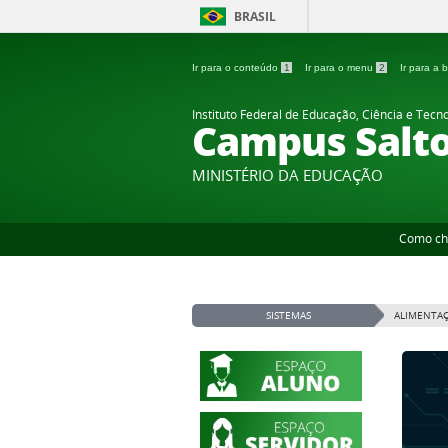
BRASIL
Ir para o conteúdo
1
Ir para o menu
2
Ir para a
Instituto Federal de Educação, Ciência e Tecn
Campus Salt
MINISTÉRIO DA EDUCAÇÃO
Como ch
SISTEMAS
ALIMENTAÇ