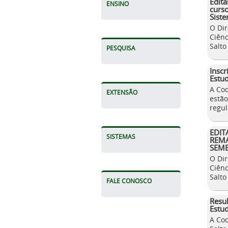
Edit
ENSINO
curs
Siste
O Dir
Ciênc
Salto
PESQUISA
Inscr
Estud
A Co
EXTENSÃO
estão
regul
EDIT
SISTEMAS
REMA
SEME
O Dir
Ciênc
Salto
FALE CONOSCO
Resul
Estud
A Co