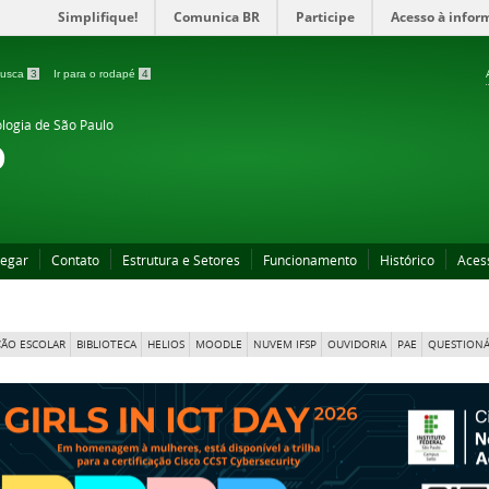
Simplifique!
Comunica BR
Participe
Acesso à infor
 busca
3
Ir para o rodapé
4
ologia de São Paulo
o
egar
Contato
Estrutura e Setores
Funcionamento
Histórico
Aces
ÃO ESCOLAR
BIBLIOTECA
HELIOS
MOODLE
NUVEM IFSP
OUVIDORIA
PAE
QUESTIONÁ