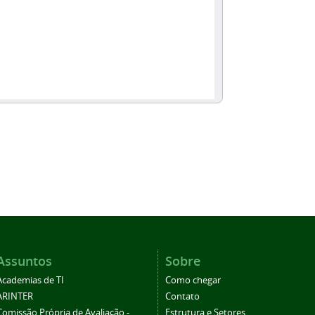
Assuntos
Sobre
Academias de TI
Como chegar
ARINTER
Contato
Comissão Própria de Avaliação -
Estrutura e Setores