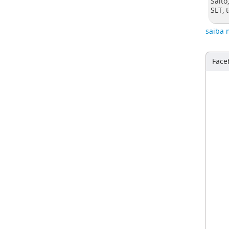
Salto
SLT, 
saiba 
Face