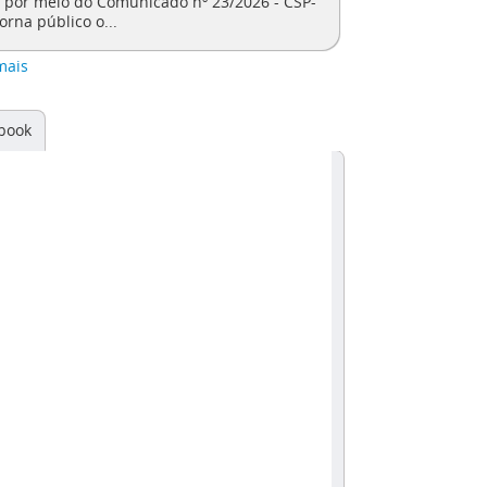
, por meio do Comunicado nº 23/2026 - CSP-
torna público o...
mais
book