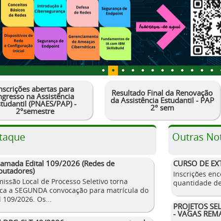
nscrições abertas para
Resultado Final da Renovação
ngresso na Assistência
da Assistência Estudantil - PAP
studantil (PNAES/PAP) -
2º sem
2ºsemestre
taque
Outras Not
hamada Edital 109/2026 (Redes de
CURSO DE EX
utadores)
Inscrições enc
issão Local de Processo Seletivo torna
quantidade de
ica a SEGUNDA convocação para matrícula do
l 109/2026. Os...
PROJETOS SE
- VAGAS REM