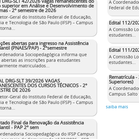
al DRG-SLT 42/2026 vagas remanescentes do
A Coordenador
o superior em Análise e Desenvolvimento de
Federal de Edu
mas - 2º semestre de 2026
etor-Geral do Instituto Federal de Educação,
Edital 112/20
ia e Tecnologia de São Paulo (IFSP) – Campus
 torna...
A Comissão Lo
estudantes...
ições abertas para ingresso na Assistência
antil (PNAES/PAP) - 2ºsemestre
Edital 111/202
ordenadoria Sociopedagógica informa que
A Comissão Lo
 abertas as inscrições para estudantes
estudantes...
armente matriculados...
Rematrícula -
AL DRG-SLT 39/2026 VAGAS
Superiores)
NESCENTES DOS CURSOS TÉCNICOS - 2º
A Coordenador
STRE DE 2026
Campus Salto t
etor-Geral do Instituto Federal de Educação,
ia e Tecnologia de São Paulo (IFSP) – Campus
saiba mais
 torna...
tado Final da Renovação da Assistência
antil - PAP 2º sem
ordenadoria Sociopedagógica do IFSP Campus