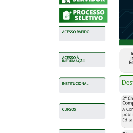
ACESSO RÁPIDO
I
i
ACESSO À
INFORMAÇÃO
E
Des
INSTITUCIONAL
2ª C
Comp
A Com
CURSOS
públ
Edita