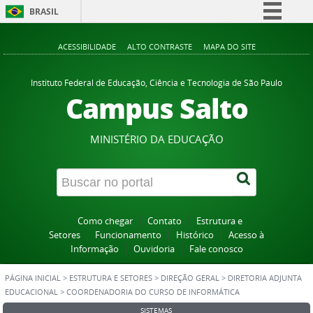
BRASIL
Simplifique!
ACESSIBILIDADE
ALTO CONTRASTE
MAPA DO SITE
Comunica BR
Participe
Instituto Federal de Educação, Ciência e Tecnologia de São Paulo
Campus Salto
Acesso à informação
Legislação
MINISTÉRIO DA EDUCAÇÃO
Canais
Como chegar
Contato
Estrutura e
Setores
Funcionamento
Histórico
Acesso à
Informação
Ouvidoria
Fale conosco
PÁGINA INICIAL
>
ESTRUTURA E SETORES
>
DIREÇÃO GERAL
>
DIRETORIA ADJUNTA
EDUCACIONAL
>
COORDENADORIA DO CURSO DE INFORMÁTICA
SISTEMAS