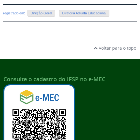
registrado em:
Direção Geral
,
Diretoria Adjunta Educacional
Voltar para o topo
Consulte o cadastro do IFSP no e-MEC