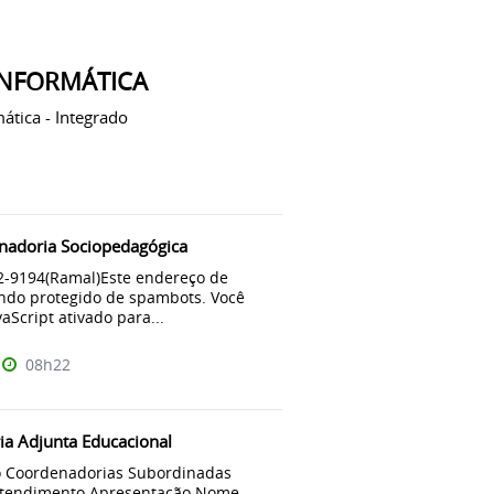
INFORMÁTICA
ática - Integrado
nadoria Sociopedagógica
2-9194(Ramal)Este endereço de
endo protegido de spambots. Você
aScript ativado para...
08h22
ria Adjunta Educacional
 Coordenadorias Subordinadas
 atendimento Apresentação Nome