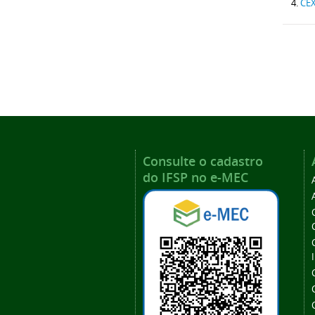
CEX
Consulte o cadastro
do IFSP no e-MEC