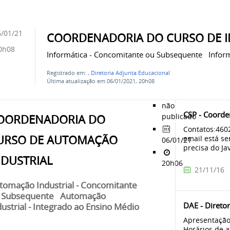
/01/21
COORDENADORIA DO CURSO DE 
0h08
Informática - Concomitante ou Subsequente Inform
Registrado em:
,
Diretoria Adjunta Educacional
Última atualização em 06/01/2021, 20h08
não
CSP - Coorde
publicado
OORDENADORIA DO
Contatos:460
URSO DE AUTOMAÇÃO
email está s
06/01/21
precisa do Jav
NDUSTRIAL
20h06
21/11/16
tomação Industrial - Concomitante
 Subsequente Automação
DAE - Direto
dustrial - Integrado ao Ensino Médio
Apresentação
Horários de