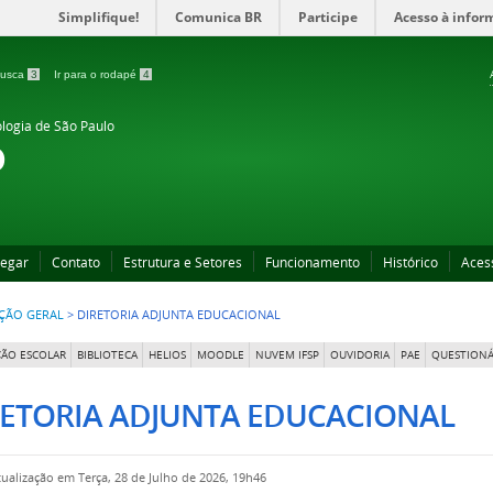
Simplifique!
Comunica BR
Participe
Acesso à infor
 busca
3
Ir para o rodapé
4
ologia de São Paulo
o
egar
Contato
Estrutura e Setores
Funcionamento
Histórico
Aces
ÇÃO GERAL
>
DIRETORIA ADJUNTA EDUCACIONAL
ÃO ESCOLAR
BIBLIOTECA
HELIOS
MOODLE
NUVEM IFSP
OUVIDORIA
PAE
QUESTIONÁ
RETORIA ADJUNTA EDUCACIONAL
tualização em Terça, 28 de Julho de 2026, 19h46