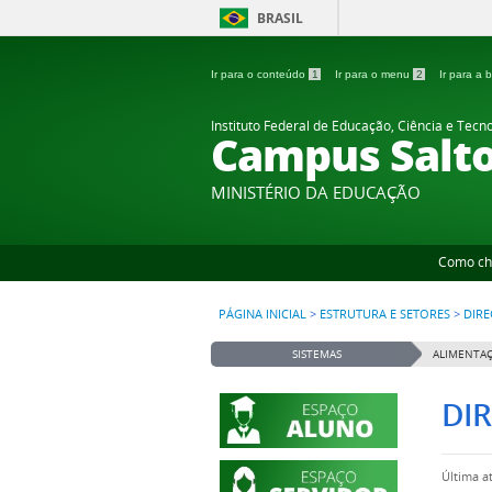
BRASIL
Ir para o conteúdo
1
Ir para o menu
2
Ir para a
Instituto Federal de Educação, Ciência e Tecn
Campus Salt
MINISTÉRIO DA EDUCAÇÃO
Como ch
PÁGINA INICIAL
>
ESTRUTURA E SETORES
>
DIRE
SISTEMAS
ALIMENTAÇ
DI
Última a