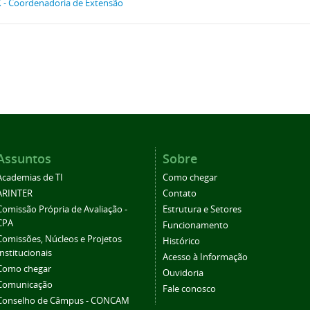
 - Coordenadoria de Extensão
Assuntos
Sobre
Academias de TI
Como chegar
ARINTER
Contato
Comissão Própria de Avaliação -
Estrutura e Setores
CPA
Funcionamento
Comissões, Núcleos e Projetos
Histórico
Institucionais
Acesso à Informação
Como chegar
Ouvidoria
Comunicação
Fale conosco
Conselho de Câmpus - CONCAM