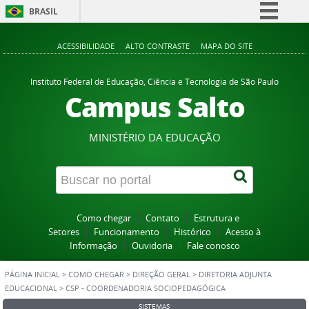
BRASIL
Simplifique!
ACESSIBILIDADE
ALTO CONTRASTE
MAPA DO SITE
Comunica BR
Participe
Instituto Federal de Educação, Ciência e Tecnologia de São Paulo
Campus Salto
Acesso à informação
Legislação
MINISTÉRIO DA EDUCAÇÃO
Canais
Como chegar
Contato
Estrutura e
Setores
Funcionamento
Histórico
Acesso à
Informação
Ouvidoria
Fale conosco
PÁGINA INICIAL
>
COMO CHEGAR
>
DIREÇÃO GERAL
>
DIRETORIA ADJUNTA
EDUCACIONAL
>
CSP - COORDENADORIA SOCIOPEDAGÓGICA
SISTEMAS