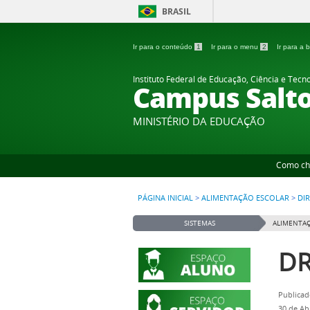
BRASIL
Ir para o conteúdo
1
Ir para o menu
2
Ir para a
Instituto Federal de Educação, Ciência e Tecn
Campus Salt
MINISTÉRIO DA EDUCAÇÃO
Como ch
PÁGINA INICIAL
>
ALIMENTAÇÃO ESCOLAR
>
DI
SISTEMAS
ALIMENTAÇ
DR
Publicad
30 de Ab