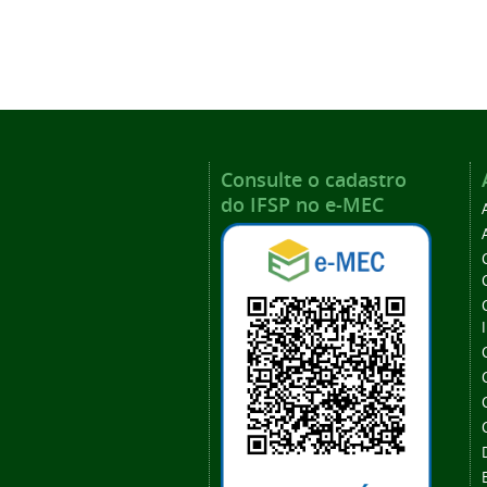
Consulte o cadastro
do IFSP no e-MEC