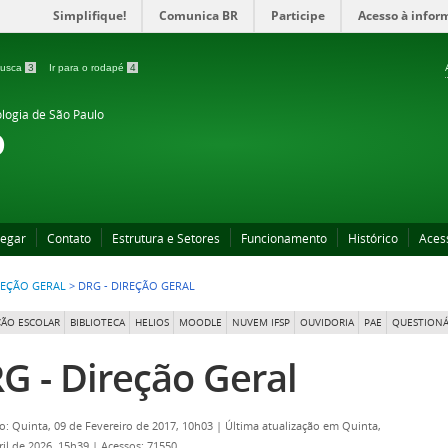
Simplifique!
Comunica BR
Participe
Acesso à infor
 busca
3
Ir para o rodapé
4
ologia de São Paulo
o
egar
Contato
Estrutura e Setores
Funcionamento
Histórico
Aces
REÇÃO GERAL
>
DRG - DIREÇÃO GERAL
ÃO ESCOLAR
BIBLIOTECA
HELIOS
MOODLE
NUVEM IFSP
OUVIDORIA
PAE
QUESTIONÁ
G - Direção Geral
o: Quinta, 09 de Fevereiro de 2017, 10h03
|
Última atualização em Quinta,
ril de 2026, 15h39
|
Acessos: 71550