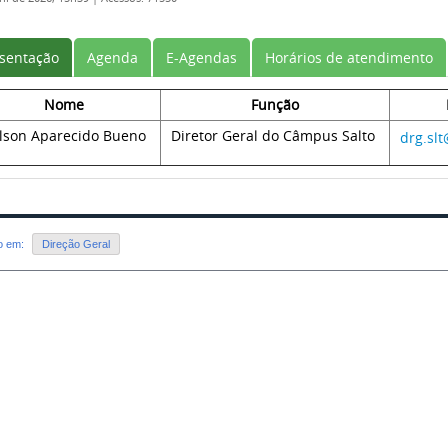
sentação
Agenda
E-Agendas
Horários de atendimento
Nome
Função
ilson Aparecido Bueno
Diretor Geral do Câmpus Salto
drg.slt
do em:
Direção Geral