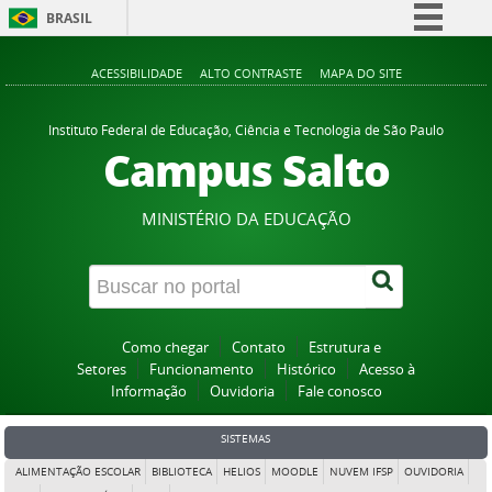
BRASIL
Simplifique!
ACESSIBILIDADE
ALTO CONTRASTE
MAPA DO SITE
Comunica BR
Participe
Instituto Federal de Educação, Ciência e Tecnologia de São Paulo
Campus Salto
Acesso à informação
Legislação
MINISTÉRIO DA EDUCAÇÃO
Canais
Como chegar
Contato
Estrutura e
Setores
Funcionamento
Histórico
Acesso à
Informação
Ouvidoria
Fale conosco
SISTEMAS
ALIMENTAÇÃO ESCOLAR
BIBLIOTECA
HELIOS
MOODLE
NUVEM IFSP
OUVIDORIA