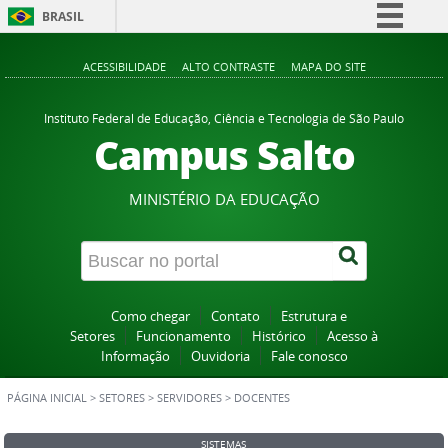
BRASIL
Simplifique!
ACESSIBILIDADE
ALTO CONTRASTE
MAPA DO SITE
Comunica BR
Participe
Instituto Federal de Educação, Ciência e Tecnologia de São Paulo
Campus Salto
Acesso à informação
Legislação
MINISTÉRIO DA EDUCAÇÃO
Canais
Como chegar
Contato
Estrutura e
Setores
Funcionamento
Histórico
Acesso à
Informação
Ouvidoria
Fale conosco
PÁGINA INICIAL
>
SETORES
>
SERVIDORES
>
DOCENTES
SISTEMAS