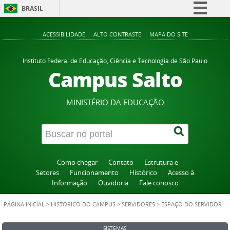
BRASIL
Simplifique!
ACESSIBILIDADE
ALTO CONTRASTE
MAPA DO SITE
Comunica BR
Participe
Instituto Federal de Educação, Ciência e Tecnologia de São Paulo
Campus Salto
Acesso à informação
Legislação
MINISTÉRIO DA EDUCAÇÃO
Canais
Como chegar
Contato
Estrutura e
Setores
Funcionamento
Histórico
Acesso à
Informação
Ouvidoria
Fale conosco
PÁGINA INICIAL
>
HISTÓRICO DO CAMPUS
>
SERVIDORES
>
ESPAÇO DO SERVIDOR
SISTEMAS