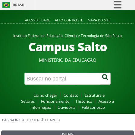
BRASIL
Simplifique!
ACESSIBILIDADE
ALTO CONTRASTE
MAPA DO SITE
Comunica BR
Participe
Instituto Federal de Educação, Ciência e Tecnologia de São Paulo
Campus Salto
Acesso à informação
Legislação
MINISTÉRIO DA EDUCAÇÃO
Canais
Como chegar
Contato
Estrutura e
Setores
Funcionamento
Histórico
Acesso à
Informação
Ouvidoria
Fale conosco
PÁGINA INICIAL
>
EXTENSÃO
>
APOIO
SISTEMAS