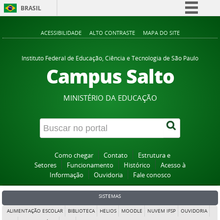
BRASIL
Simplifique!
ACESSIBILIDADE
ALTO CONTRASTE
MAPA DO SITE
Comunica BR
Participe
Instituto Federal de Educação, Ciência e Tecnologia de São Paulo
Campus Salto
Acesso à informação
Legislação
MINISTÉRIO DA EDUCAÇÃO
Canais
Como chegar
Contato
Estrutura e
Setores
Funcionamento
Histórico
Acesso à
Informação
Ouvidoria
Fale conosco
SISTEMAS
ALIMENTAÇÃO ESCOLAR
BIBLIOTECA
HELIOS
MOODLE
NUVEM IFSP
OUVIDORIA