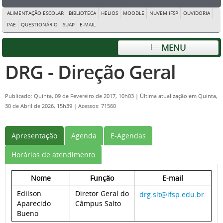
ALIMENTAÇÃO ESCOLAR
BIBLIOTECA
HELIOS
MOODLE
NUVEM IFSP
OUVIDORIA
PAE
QUESTIONÁRIO
SUAP
E-MAIL
MENU
DRG - Direção Geral
Publicado: Quinta, 09 de Fevereiro de 2017, 10h03
|
Última atualização em Quinta,
30 de Abril de 2026, 15h39
|
Acessos: 71560
Apresentação
Agenda
E-Agendas
Horários de atendimento
Nome
Função
E-mail
Edilson
Diretor Geral do
drg.slt@ifsp.edu.br
Aparecido
Câmpus Salto
Bueno