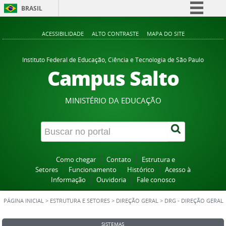
BRASIL
Simplifique!
ACESSIBILIDADE
ALTO CONTRASTE
MAPA DO SITE
Comunica BR
Participe
Instituto Federal de Educação, Ciência e Tecnologia de São Paulo
Campus Salto
Acesso à informação
Legislação
MINISTÉRIO DA EDUCAÇÃO
Canais
Como chegar
Contato
Estrutura e
Setores
Funcionamento
Histórico
Acesso à
Informação
Ouvidoria
Fale conosco
PÁGINA INICIAL
>
ESTRUTURA E SETORES
>
DIREÇÃO GERAL
>
DRG - DIREÇÃO GERAL
SISTEMAS