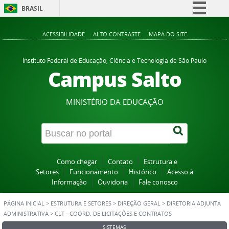
BRASIL
Simplifique!
ACESSIBILIDADE
ALTO CONTRASTE
MAPA DO SITE
Comunica BR
Participe
Instituto Federal de Educação, Ciência e Tecnologia de São Paulo
Campus Salto
Acesso à informação
Legislação
MINISTÉRIO DA EDUCAÇÃO
Canais
Como chegar
Contato
Estrutura e
Setores
Funcionamento
Histórico
Acesso à
Informação
Ouvidoria
Fale conosco
PÁGINA INICIAL
>
ESTRUTURA E SETORES
>
DIREÇÃO GERAL
>
DIRETORIA ADJUNTA
ADMINISTRATIVA
>
CLT - COORD. DE LICITAÇÕES E CONTRATOS
SISTEMAS