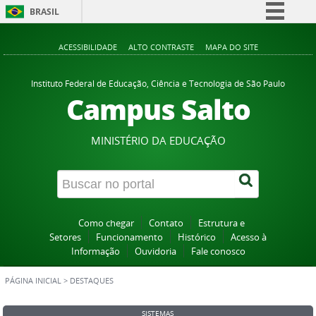
BRASIL
Simplifique!
ACESSIBILIDADE
ALTO CONTRASTE
MAPA DO SITE
Comunica BR
Participe
Instituto Federal de Educação, Ciência e Tecnologia de São Paulo
Campus Salto
Acesso à informação
Legislação
MINISTÉRIO DA EDUCAÇÃO
Canais
Como chegar
Contato
Estrutura e
Setores
Funcionamento
Histórico
Acesso à
Informação
Ouvidoria
Fale conosco
PÁGINA INICIAL
>
DESTAQUES
SISTEMAS