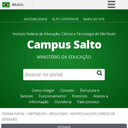
BRASIL
Simplifique!
ACESSIBILIDADE
ALTO CONTRASTE
MAPA DO SITE
Comunica BR
Participe
Instituto Federal de Educação, Ciência e Tecnologia de São Paulo
Campus Salto
Acesso à informação
Legislação
MINISTÉRIO DA EDUCAÇÃO
Canais
Como chegar
Contato
Estrutura e
Setores
Funcionamento
Histórico
Acesso à
Informação
Ouvidoria
Fale conosco
PÁGINA INICIAL
>
DESTAQUES
>
RESULTADO - MATRÍCULAS DOS CURSOS DE
EXTENSÃO
SISTEMAS