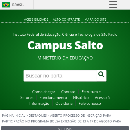
BRASIL
Simplifique!
ACESSIBILIDADE
ALTO CONTRASTE
MAPA DO SITE
Comunica BR
Participe
Instituto Federal de Educação, Ciência e Tecnologia de São Paulo
Campus Salto
Acesso à informação
Legislação
MINISTÉRIO DA EDUCAÇÃO
Canais
Como chegar
Contato
Estrutura e
Setores
Funcionamento
Histórico
Acesso à
Informação
Ouvidoria
Fale conosco
PÁGINA INICIAL
>
DESTAQUES
>
ABERTO PROCESSO DE INSCRIÇÃO PARA
PARTICIPAÇÃO NO PROGRAMA BOLSA EXTENSÃO DE 13 A 17 DE AGOSTO PARA
TODOS OS ALUNOS
SISTEMAS