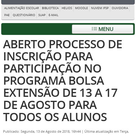
ALIMENTAÇÃO ESCOLAR
BIBLIOTECA
HELIOS
MOODLE
NUVEM IFSP
OUVIDORIA
PAE
QUESTIONÁRIO
SUAP
E-MAIL
MENU
ABERTO PROCESSO DE
INSCRIÇÃO PARA
PARTICIPAÇÃO NO
PROGRAMA BOLSA
EXTENSÃO DE 13 A 17
DE AGOSTO PARA
TODOS OS ALUNOS
Publicado: Segunda, 13 de Agosto de 2018, 16h44
|
Última atualização em Terça,