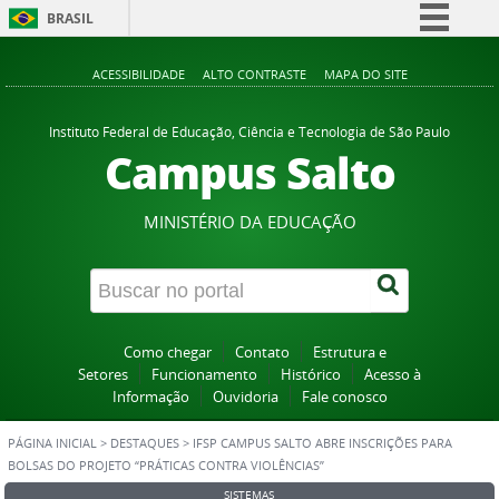
BRASIL
Simplifique!
ACESSIBILIDADE
ALTO CONTRASTE
MAPA DO SITE
Comunica BR
Participe
Instituto Federal de Educação, Ciência e Tecnologia de São Paulo
Campus Salto
Acesso à informação
Legislação
MINISTÉRIO DA EDUCAÇÃO
Canais
Como chegar
Contato
Estrutura e
Setores
Funcionamento
Histórico
Acesso à
Informação
Ouvidoria
Fale conosco
PÁGINA INICIAL
>
DESTAQUES
>
IFSP CAMPUS SALTO ABRE INSCRIÇÕES PARA
BOLSAS DO PROJETO “PRÁTICAS CONTRA VIOLÊNCIAS”
SISTEMAS