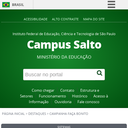
BRASIL
Simplifique!
ACESSIBILIDADE
ALTO CONTRASTE
MAPA DO SITE
Comunica BR
Participe
Instituto Federal de Educação, Ciência e Tecnologia de São Paulo
Campus Salto
Acesso à informação
Legislação
MINISTÉRIO DA EDUCAÇÃO
Canais
Como chegar
Contato
Estrutura e
Setores
Funcionamento
Histórico
Acesso à
Informação
Ouvidoria
Fale conosco
PÁGINA INICIAL
>
DESTAQUES
>
CAMPANHA FAÇA BONITO
SISTEMAS