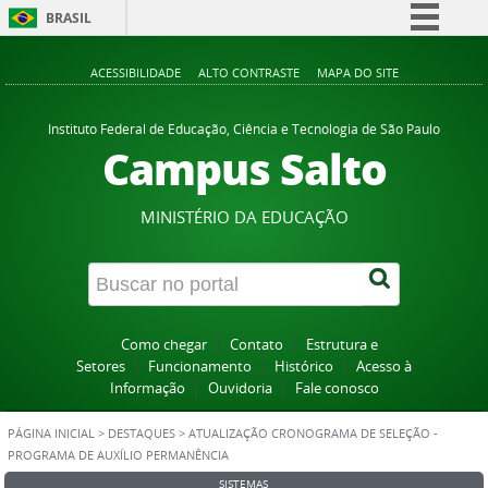
BRASIL
Simplifique!
ACESSIBILIDADE
ALTO CONTRASTE
MAPA DO SITE
Comunica BR
Participe
Instituto Federal de Educação, Ciência e Tecnologia de São Paulo
Campus Salto
Acesso à informação
Legislação
MINISTÉRIO DA EDUCAÇÃO
Canais
Como chegar
Contato
Estrutura e
Setores
Funcionamento
Histórico
Acesso à
Informação
Ouvidoria
Fale conosco
PÁGINA INICIAL
>
DESTAQUES
>
ATUALIZAÇÃO CRONOGRAMA DE SELEÇÃO -
PROGRAMA DE AUXÍLIO PERMANÊNCIA
SISTEMAS