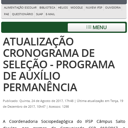
ALIMENTAÇÃO ESCOLAR
BIBLIOTECA
HELIOS
MOODLE
NUVEM IFSP
OUVIDORIA
PAE
QUESTIONÁRIO
SUAP
E-MAIL
MENU
ATUALIZAÇÃO
CRONOGRAMA DE
SELEÇÃO - PROGRAMA
DE AUXÍLIO
PERMANÊNCIA
Publicado: Quinta, 24 de Agosto de 2017, 17h48
|
Última atualização em Terça, 19
de Dezembro de 2017, 10h47
|
Acessos: 1298
A Coordenadoria Sociopedagógica do IFSP Câmpus Salto