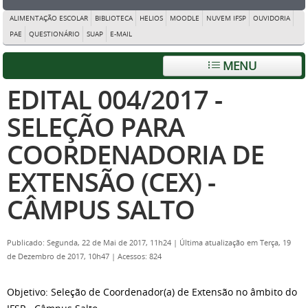
ALIMENTAÇÃO ESCOLAR
BIBLIOTECA
HELIOS
MOODLE
NUVEM IFSP
OUVIDORIA
PAE
QUESTIONÁRIO
SUAP
E-MAIL
MENU
EDITAL 004/2017 -
SELEÇÃO PARA
COORDENADORIA DE
EXTENSÃO (CEX) -
CÂMPUS SALTO
Publicado: Segunda, 22 de Mai de 2017, 11h24
|
Última atualização em Terça, 19
de Dezembro de 2017, 10h47
|
Acessos: 824
Objetivo: Seleção de Coordenador(a) de Extensão no âmbito do