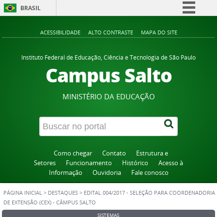
BRASIL
Simplifique!
ACESSIBILIDADE
ALTO CONTRASTE
MAPA DO SITE
Comunica BR
Participe
Instituto Federal de Educação, Ciência e Tecnologia de São Paulo
Campus Salto
Acesso à informação
Legislação
MINISTÉRIO DA EDUCAÇÃO
Canais
Como chegar
Contato
Estrutura e
Setores
Funcionamento
Histórico
Acesso à
Informação
Ouvidoria
Fale conosco
PÁGINA INICIAL
>
DESTAQUES
>
EDITAL 004/2017 - SELEÇÃO PARA COORDENADORIA
DE EXTENSÃO (CEX) - CÂMPUS SALTO
SISTEMAS