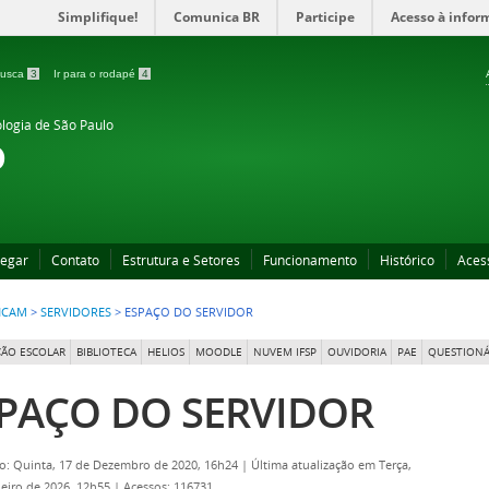
Simplifique!
Comunica BR
Participe
Acesso à infor
 busca
3
Ir para o rodapé
4
ologia de São Paulo
o
egar
Contato
Estrutura e Setores
Funcionamento
Histórico
Aces
NCAM
>
SERVIDORES
>
ESPAÇO DO SERVIDOR
ÃO ESCOLAR
BIBLIOTECA
HELIOS
MOODLE
NUVEM IFSP
OUVIDORIA
PAE
QUESTIONÁ
PAÇO DO SERVIDOR
o: Quinta, 17 de Dezembro de 2020, 16h24
|
Última atualização em Terça,
neiro de 2026, 12h55
|
Acessos: 116731