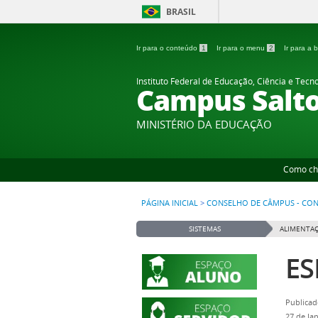
BRASIL
Ir para o conteúdo
1
Ir para o menu
2
Ir para a
Instituto Federal de Educação, Ciência e Tecn
Campus Salt
MINISTÉRIO DA EDUCAÇÃO
Como ch
PÁGINA INICIAL
>
CONSELHO DE CÂMPUS - CO
SISTEMAS
ALIMENTAÇ
ES
Publicad
27 de Ja