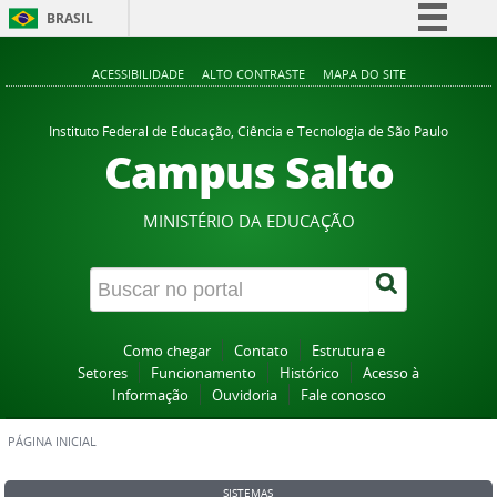
BRASIL
Simplifique!
ACESSIBILIDADE
ALTO CONTRASTE
MAPA DO SITE
Comunica BR
Participe
Instituto Federal de Educação, Ciência e Tecnologia de São Paulo
Campus Salto
Acesso à informação
Legislação
MINISTÉRIO DA EDUCAÇÃO
Canais
Como chegar
Contato
Estrutura e
Setores
Funcionamento
Histórico
Acesso à
Informação
Ouvidoria
Fale conosco
PÁGINA INICIAL
SISTEMAS