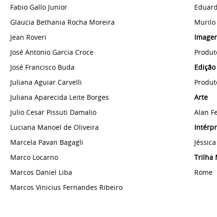
Fabio Gallo Junior
Eduard
Glaucia Bethania Rocha Moreira
Murilo
Jean Roveri
Image
José Antonio Garcia Croce
Produt
José Francisco Buda
Edição
Juliana Aguiar Carvelli
Produt
Juliana Aparecida Leite Borges
Arte
Julio Cesar Pissuti Damalio
Alan Fe
Luciana Manoel de Oliveira
Intérpr
Marcela Pavan Bagagli
Jéssic
Marco Locarno
Trilha
Marcos Daniel Liba
Rome
Marcos Vinicius Fernandes Ribeiro