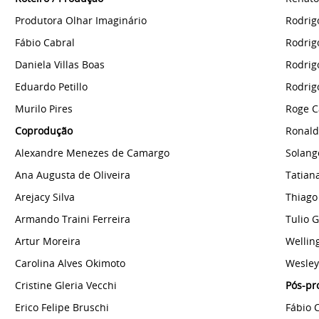
Produtora Olhar Imaginário
Rodrig
Fábio Cabral
Rodrig
Daniela Villas Boas
Rodrig
Eduardo Petillo
Rodrig
Murilo Pires
Roge C
Coprodução
Ronald
Alexandre Menezes de Camargo
Solang
Ana Augusta de Oliveira
Tatian
Arejacy Silva
Thiago
Armando Traini Ferreira
Tulio 
Artur Moreira
Wellin
Carolina Alves Okimoto
Wesley
Cristine Gleria Vecchi
Pós-pr
Erico Felipe Bruschi
Fábio 