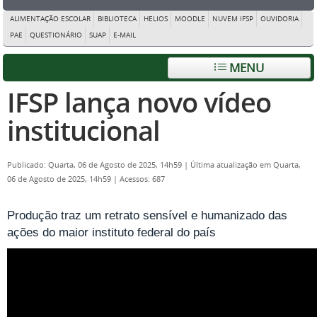
ALIMENTAÇÃO ESCOLAR
BIBLIOTECA
HELIOS
MOODLE
NUVEM IFSP
OUVIDORIA
PAE
QUESTIONÁRIO
SUAP
E-MAIL
MENU
IFSP lança novo vídeo
institucional
Publicado: Quarta, 06 de Agosto de 2025, 14h59
|
Última atualização em Quarta,
06 de Agosto de 2025, 14h59
|
Acessos: 687
Produção traz um retrato sensível e humanizado das
ações do maior instituto federal do país