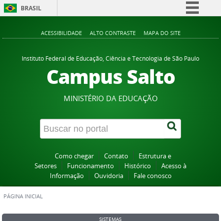
BRASIL
Simplifique!
ACESSIBILIDADE
ALTO CONTRASTE
MAPA DO SITE
Comunica BR
Participe
Instituto Federal de Educação, Ciência e Tecnologia de São Paulo
Campus Salto
Acesso à informação
Legislação
MINISTÉRIO DA EDUCAÇÃO
Canais
Como chegar
Contato
Estrutura e
Setores
Funcionamento
Histórico
Acesso à
Informação
Ouvidoria
Fale conosco
PÁGINA INICIAL
SISTEMAS