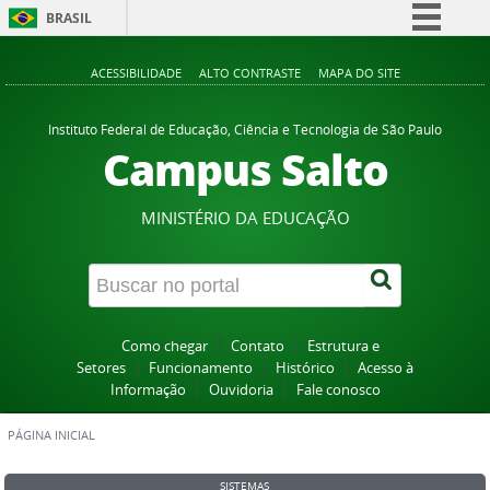
BRASIL
Simplifique!
ACESSIBILIDADE
ALTO CONTRASTE
MAPA DO SITE
Comunica BR
Participe
Instituto Federal de Educação, Ciência e Tecnologia de São Paulo
Campus Salto
Acesso à informação
Legislação
MINISTÉRIO DA EDUCAÇÃO
Canais
Como chegar
Contato
Estrutura e
Setores
Funcionamento
Histórico
Acesso à
Informação
Ouvidoria
Fale conosco
PÁGINA INICIAL
SISTEMAS