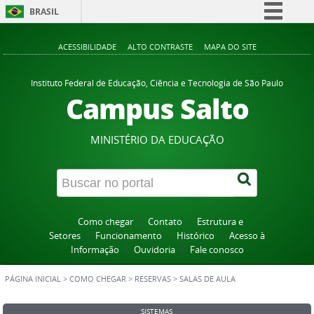
BRASIL
Simplifique!
ACESSIBILIDADE
ALTO CONTRASTE
MAPA DO SITE
Comunica BR
Participe
Instituto Federal de Educação, Ciência e Tecnologia de São Paulo
Campus Salto
Acesso à informação
Legislação
MINISTÉRIO DA EDUCAÇÃO
Canais
Como chegar
Contato
Estrutura e
Setores
Funcionamento
Histórico
Acesso à
Informação
Ouvidoria
Fale conosco
PÁGINA INICIAL
>
COMO CHEGAR
>
RESERVAS
>
SALAS DE AULA
SISTEMAS