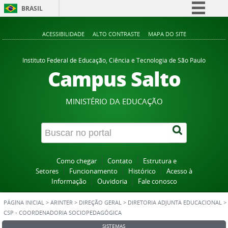
BRASIL
Simplifique!
ACESSIBILIDADE
ALTO CONTRASTE
MAPA DO SITE
Comunica BR
Participe
Instituto Federal de Educação, Ciência e Tecnologia de São Paulo
Campus Salto
Acesso à informação
Legislação
MINISTÉRIO DA EDUCAÇÃO
Canais
Como chegar
Contato
Estrutura e
Setores
Funcionamento
Histórico
Acesso à
Informação
Ouvidoria
Fale conosco
PÁGINA INICIAL
>
ARINTER
>
DIREÇÃO GERAL
>
DIRETORIA ADJUNTA EDUCACIONAL
>
CSP - COORDENADORIA SOCIOPEDAGÓGICA
SISTEMAS