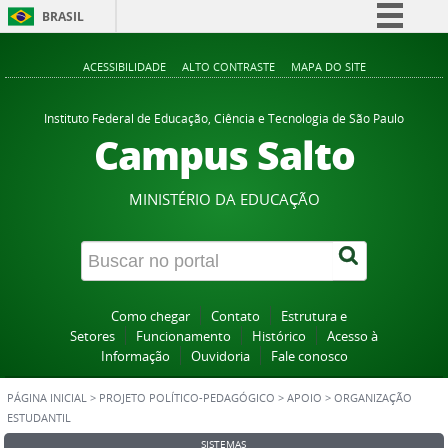
BRASIL
Simplifique!
ACESSIBILIDADE
ALTO CONTRASTE
MAPA DO SITE
Comunica BR
Participe
Instituto Federal de Educação, Ciência e Tecnologia de São Paulo
Campus Salto
Acesso à informação
Legislação
MINISTÉRIO DA EDUCAÇÃO
Canais
Como chegar
Contato
Estrutura e
Setores
Funcionamento
Histórico
Acesso à
Informação
Ouvidoria
Fale conosco
PÁGINA INICIAL
>
PROJETO POLÍTICO-PEDAGÓGICO
>
APOIO
>
ORGANIZAÇÃO
ESTUDANTIL
SISTEMAS