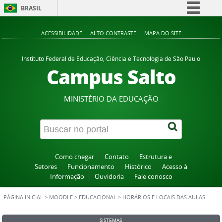
BRASIL
Simplifique!
ACESSIBILIDADE
ALTO CONTRASTE
MAPA DO SITE
Comunica BR
Participe
Instituto Federal de Educação, Ciência e Tecnologia de São Paulo
Campus Salto
Acesso à informação
Legislação
MINISTÉRIO DA EDUCAÇÃO
Canais
Como chegar
Contato
Estrutura e
Setores
Funcionamento
Histórico
Acesso à
Informação
Ouvidoria
Fale conosco
PÁGINA INICIAL
>
MOODLE
>
EDUCACIONAL
>
HORÁRIOS E LOCAIS DAS AULAS
SISTEMAS