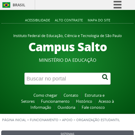
BRASIL
Simplifique!
ACESSIBILIDADE
ALTO CONTRASTE
MAPA DO SITE
Comunica BR
Participe
Instituto Federal de Educação, Ciência e Tecnologia de São Paulo
Campus Salto
Acesso à informação
Legislação
MINISTÉRIO DA EDUCAÇÃO
Canais
Como chegar
Contato
Estrutura e
Setores
Funcionamento
Histórico
Acesso à
Informação
Ouvidoria
Fale conosco
PÁGINA INICIAL
>
FUNCIONAMENTO
>
APOIO
>
ORGANIZAÇÃO ESTUDANTIL
SISTEMAS