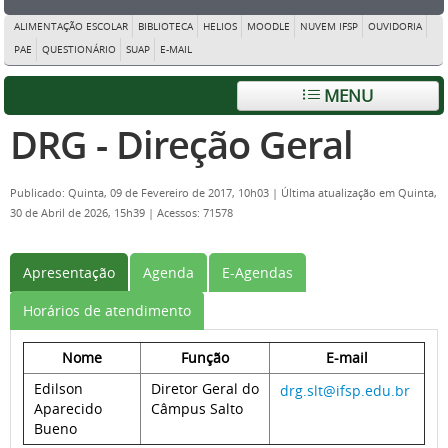
ALIMENTAÇÃO ESCOLAR
BIBLIOTECA
HELIOS
MOODLE
NUVEM IFSP
OUVIDORIA
PAE
QUESTIONÁRIO
SUAP
E-MAIL
MENU
DRG - Direção Geral
Publicado: Quinta, 09 de Fevereiro de 2017, 10h03
|
Última atualização em Quinta,
30 de Abril de 2026, 15h39
|
Acessos: 71578
Apresentação
Agenda
E-Agendas
Horários de atendimento
Nome
Função
E-mail
Edilson
Diretor Geral do
drg.slt@ifsp.edu.br
Aparecido
Câmpus Salto
Bueno