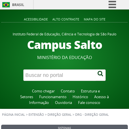
BRASIL
Simplifique!
ACESSIBILIDADE
ALTO CONTRASTE
MAPA DO SITE
Comunica BR
Participe
Instituto Federal de Educação, Ciência e Tecnologia de São Paulo
Campus Salto
Acesso à informação
Legislação
MINISTÉRIO DA EDUCAÇÃO
Canais
Como chegar
Contato
Estrutura e
Setores
Funcionamento
Histórico
Acesso à
Informação
Ouvidoria
Fale conosco
PÁGINA INICIAL
>
EXTENSÃO
>
DIREÇÃO GERAL
>
DRG - DIREÇÃO GERAL
SISTEMAS