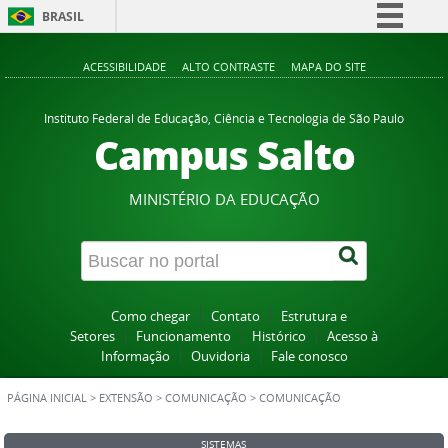
BRASIL
Simplifique!
ACESSIBILIDADE
ALTO CONTRASTE
MAPA DO SITE
Comunica BR
Participe
Instituto Federal de Educação, Ciência e Tecnologia de São Paulo
Campus Salto
Acesso à informação
Legislação
MINISTÉRIO DA EDUCAÇÃO
Canais
Como chegar
Contato
Estrutura e
Setores
Funcionamento
Histórico
Acesso à
Informação
Ouvidoria
Fale conosco
PÁGINA INICIAL
>
EXTENSÃO
>
COMUNICAÇÃO
>
COMUNICAÇÃO
SISTEMAS