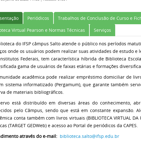
sentação
Periódicos
Trabalhos de Conclusão de Curso e Fich
ioteca Virtual Pearson e Normas Técnicas
Serviços
blioteca do IFSP câmpus Salto atende o público nos períodos matut
ços onde os usuários podem realizar suas atividades de estudo e l
Institutos Federais, tem característica híbrida de Biblioteca Esco
rsificada gama de usuários de faixas etárias e formações diversific
munidade acadêmica pode realizar empréstimo domiciliar de livro
m sistema informatizado (Pergamum), que garante também serviç
va de materiais bibliográficos.
ervo está distribuído em diversas áreas do conhecimento, ab
ecidos pelo Câmpus, sendo que está em constante expansão. Al
êmica conta também com livros virtuais (BIBLIOTECA VIRTUAL DA 
icas (TARGET GEDWeb) e acesso ao Portal de periódicos da CAPES.
ndimento através do e-mail:
biblioteca.salto@ifsp.edu.br