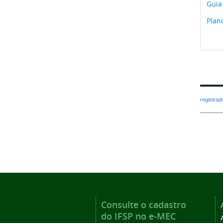
Guia
Plan
registra
Consulte o cadastro
do IFSP no e-MEC