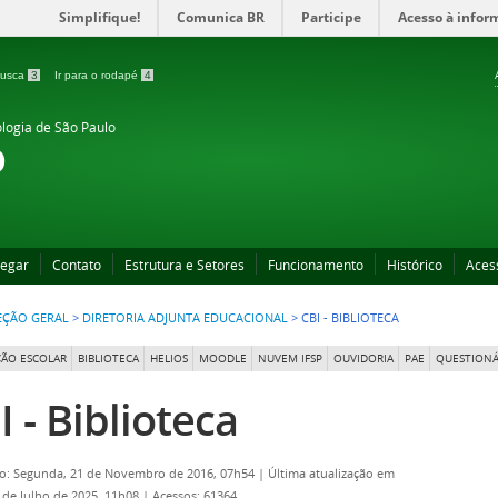
Simplifique!
Comunica BR
Participe
Acesso à infor
 busca
3
Ir para o rodapé
4
ologia de São Paulo
o
egar
Contato
Estrutura e Setores
Funcionamento
Histórico
Aces
EÇÃO GERAL
>
DIRETORIA ADJUNTA EDUCACIONAL
>
CBI - BIBLIOTECA
ÃO ESCOLAR
BIBLIOTECA
HELIOS
MOODLE
NUVEM IFSP
OUVIDORIA
PAE
QUESTIONÁ
I - Biblioteca
o: Segunda, 21 de Novembro de 2016, 07h54
|
Última atualização em
5 de Julho de 2025, 11h08
|
Acessos: 61364