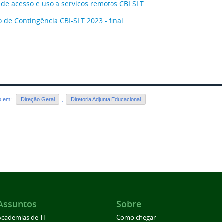
 de acesso e uso a servicos remotos CBI.SLT
o de Contingência CBI-SLT 2023 - final
do em:
Direção Geral
,
Diretoria Adjunta Educacional
Assuntos
Sobre
Academias de TI
Como chegar