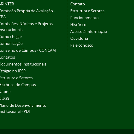
ARINTER
Contato
Comissão Própria de Avaliação -
Estrutura e Setores
CPA
Funcionamento
Comissões, Núcleos e Projetos
Histórico
Institucionais
Acesso à Informação
Como chegar
Ouvidoria
Comunicação
Fale conosco
Conselho de Câmpus - CONCAM
Contatos
Documentos Institucionais
Estágio no IFSP
Estrutura e Setores
Histórico do Campus
Napne
NUGS
Plano de Desenvolvimento
Institucional - PDI