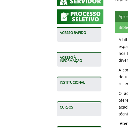
Apre
Bibl
ACESSO RÁPIDO
A bi
espa
nos 
ACESSO À
dive
INFORMAÇÃO
A co
de u
INSTITUCIONAL
reser
O ac
ofer
acad
CURSOS
técn
Ate