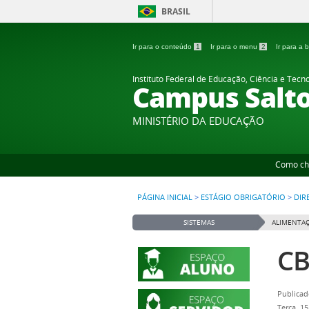
BRASIL
Ir para o conteúdo
1
Ir para o menu
2
Ir para a
Instituto Federal de Educação, Ciência e Tecn
Campus Salt
MINISTÉRIO DA EDUCAÇÃO
Como ch
PÁGINA INICIAL
>
ESTÁGIO OBRIGATÓRIO
>
DIR
SISTEMAS
ALIMENTAÇ
CB
Publicad
Terça, 1