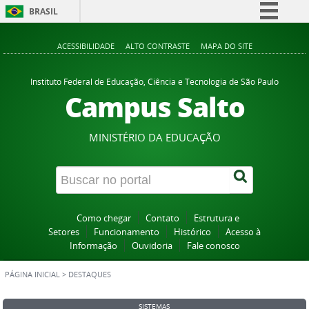
BRASIL
Simplifique!
ACESSIBILIDADE
ALTO CONTRASTE
MAPA DO SITE
Comunica BR
Participe
Instituto Federal de Educação, Ciência e Tecnologia de São Paulo
Campus Salto
Acesso à informação
Legislação
MINISTÉRIO DA EDUCAÇÃO
Canais
Como chegar
Contato
Estrutura e
Setores
Funcionamento
Histórico
Acesso à
Informação
Ouvidoria
Fale conosco
PÁGINA INICIAL
>
DESTAQUES
SISTEMAS