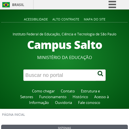
BRASIL
Simplifique!
ACESSIBILIDADE
ALTO CONTRASTE
MAPA DO SITE
Comunica BR
Participe
Instituto Federal de Educação, Ciência e Tecnologia de São Paulo
Campus Salto
Acesso à informação
Legislação
MINISTÉRIO DA EDUCAÇÃO
Canais
Como chegar
Contato
Estrutura e
Setores
Funcionamento
Histórico
Acesso à
Informação
Ouvidoria
Fale conosco
PÁGINA INICIAL
SISTEMAS