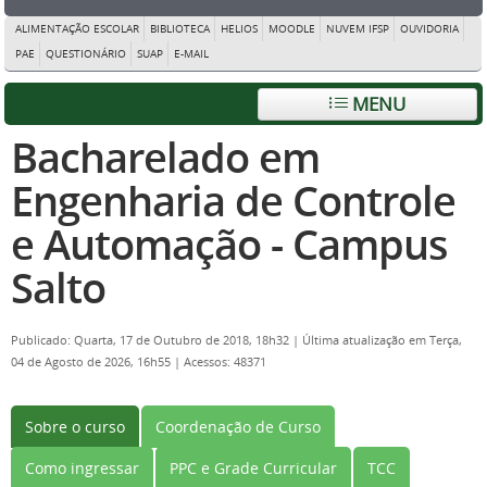
ALIMENTAÇÃO ESCOLAR
BIBLIOTECA
HELIOS
MOODLE
NUVEM IFSP
OUVIDORIA
PAE
QUESTIONÁRIO
SUAP
E-MAIL
MENU
Bacharelado em
Engenharia de Controle
e Automação - Campus
Salto
Publicado: Quarta, 17 de Outubro de 2018, 18h32
|
Última atualização em Terça,
04 de Agosto de 2026, 16h55
|
Acessos: 48371
Sobre o curso
Coordenação de Curso
Como ingressar
PPC e Grade Curricular
TCC