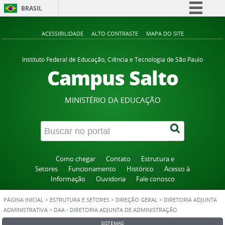
BRASIL
Simplifique!
ACESSIBILIDADE
ALTO CONTRASTE
MAPA DO SITE
Comunica BR
Participe
Instituto Federal de Educação, Ciência e Tecnologia de São Paulo
Campus Salto
Acesso à informação
Legislação
MINISTÉRIO DA EDUCAÇÃO
Canais
Como chegar
Contato
Estrutura e
Setores
Funcionamento
Histórico
Acesso à
Informação
Ouvidoria
Fale conosco
PÁGINA INICIAL
>
ESTRUTURA E SETORES
>
DIREÇÃO GERAL
>
DIRETORIA ADJUNTA
ADMINISTRATIVA
>
DAA - DIRETORIA ADJUNTA DE ADMINISTRAÇÃO
SISTEMAS